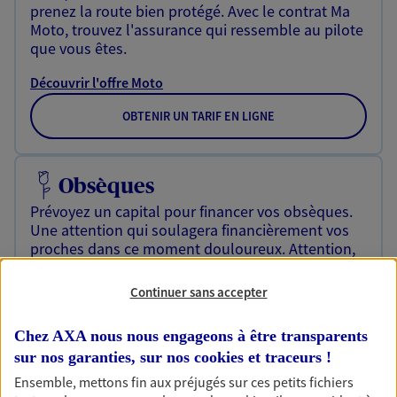
prenez la route bien protégé. Avec le contrat Ma
Moto, trouvez l'assurance qui ressemble au pilote
que vous êtes.
Découvrir l'offre Moto
OBTENIR UN TARIF EN LIGNE
Obsèques
Prévoyez un capital pour financer vos obsèques.
Une attention qui soulagera financièrement vos
proches dans ce moment douloureux. Attention,
le montant de ce capital peut ne pas couvrir la
totalité des frais d’obsèques
Continuer sans accepter
Découvrir l'offre Obsèques
Chez AXA nous nous engageons à être transparents
NOUS CONTACTER
sur nos garanties, sur nos
cookies et traceurs
!
Ensemble, mettons fin aux préjugés sur ces petits fichiers