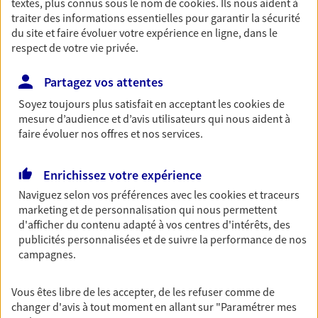
textes, plus connus sous le nom de
cookies
. Ils nous aident à
traiter des informations essentielles pour garantir la sécurité
Retraite
du site et faire évoluer votre expérience en ligne, dans le
Préparez sereinement ce nouveau chapitre de
respect de votre vie privée.
votre vie avec les conseils d'un expert. Découvrez
notre nouvelle solution PER (Plan Epargne
Partagez vos attentes
Retraite) spécialement conçue pour la retraite.
Soyez toujours plus satisfait en acceptant les
cookies
de
Découvrir l'offre Retraite
mesure d’audience et d’avis utilisateurs qui nous aident à
faire évoluer nos offres et nos services.
NOUS CONTACTER
Enrichissez votre expérience
Naviguez selon vos préférences avec les
cookies et traceurs
Auto
marketing et de personnalisation qui nous permettent
Fan de longs voyages ou petit rouleur, prenez la
d'afficher du contenu adapté à vos centres d'intérêts, des
route bien protégé. Assurez votre voiture avec le
publicités personnalisées et de suivre la performance de nos
contrat Mon Auto : une assurance qui roule pour
campagnes.
vous.
Découvrir l'offre Auto
Vous êtes libre de les accepter, de les refuser comme de
changer d'avis à tout moment en allant sur
"Paramétrer mes
OBTENIR UN TARIF EN LIGNE