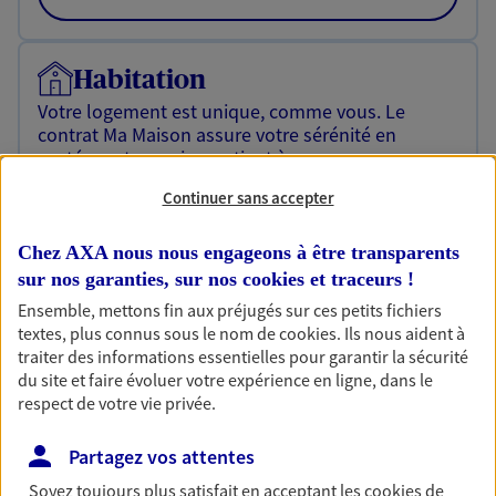
Habitation
Votre logement est unique, comme vous. Le
contrat Ma Maison assure votre sérénité en
protégeant ce qui vous tient à coeur.
Continuer sans accepter
Découvrir l'offre Habitation
OBTENIR UN TARIF EN LIGNE
Chez AXA nous nous engageons à être transparents
sur nos garanties, sur nos
cookies et traceurs
!
Ensemble, mettons fin aux préjugés sur ces petits fichiers
Garantie Accidents de la Vie
textes, plus connus sous le nom de
cookies
. Ils nous aident à
traiter des informations essentielles pour garantir la sécurité
Bricoleuse, féru de jardinage, pâtissier en herbe
du site et faire évoluer votre expérience en ligne, dans le
ou grande lectrice… personne n'est à l'abri d'un
respect de votre vie privée.
accident du quotidien. Avec Ma Protection
Accident, protégez votre qualité de vie et vos
revenus.
Partagez vos attentes
Soyez toujours plus satisfait en acceptant les
cookies
de