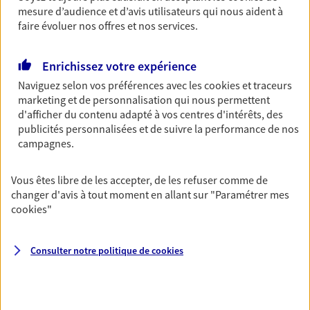
Découvrir l'offre Garantie Accidents de la Vie
mesure d’audience et d’avis utilisateurs qui nous aident à
faire évoluer nos offres et nos services.
OBTENIR UN TARIF EN LIGNE
Enrichissez votre expérience
Multirisque Entreprise
Naviguez selon vos préférences avec les
cookies et traceurs
marketing et de personnalisation qui nous permettent
Gagnez en simplicité et en sérénité avec votre
d'afficher du contenu adapté à vos centres d'intérêts, des
assurance multirisque entreprise. Un contrat
publicités personnalisées et de suivre la performance de nos
unique pour protéger vos locaux, matériels pro,
campagnes.
équipements et stocks… sans oublier votre
responsabilité civile.
Vous êtes libre de les accepter, de les refuser comme de
Découvrir l'offre Multirisque Entreprise
changer d'avis à tout moment en allant sur
"Paramétrer mes
cookies
"
DEMANDER UN DEVIS
Consulter notre politique de
cookies
VOIR TOUTES NOS OFFRES