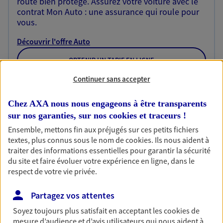
route bien protégé. Assurez votre voiture avec le
contrat Mon Auto : une assurance qui roule pour
vous.
Découvrir l'offre Auto
OBTENIR UN TARIF EN LIGNE
Continuer sans accepter
Habitation
Chez AXA nous nous engageons à être transparents
Votre logement est unique, comme vous. Le
sur nos garanties, sur nos
cookies et traceurs
!
contrat Ma Maison assure votre sérénité en
Ensemble, mettons fin aux préjugés sur ces petits fichiers
protégeant ce qui vous tient à coeur.
textes, plus connus sous le nom de
cookies
. Ils nous aident à
traiter des informations essentielles pour garantir la sécurité
Découvrir l'offre Habitation
du site et faire évoluer votre expérience en ligne, dans le
respect de votre vie privée.
OBTENIR UN TARIF EN LIGNE
Partagez vos attentes
Soyez toujours plus satisfait en acceptant les
cookies
de
Garantie Accidents de la Vie
mesure d’audience et d’avis utilisateurs qui nous aident à