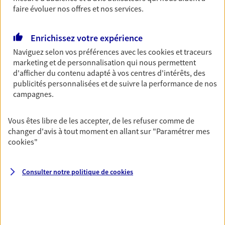
Bricoleuse, féru de jardinage, pâtissier en herbe
faire évoluer nos offres et nos services.
ou grande lectrice… personne n'est à l'abri d'un
accident du quotidien. Avec Ma Protection
Accident, protégez votre qualité de vie et vos
Enrichissez votre expérience
revenus.
Naviguez selon vos préférences avec les
cookies et traceurs
marketing et de personnalisation qui nous permettent
Découvrir l'offre Garantie Accidents de la Vie
d'afficher du contenu adapté à vos centres d'intérêts, des
publicités personnalisées et de suivre la performance de nos
OBTENIR UN TARIF EN LIGNE
campagnes.
Vous êtes libre de les accepter, de les refuser comme de
Multirisque Entreprise
changer d'avis à tout moment en allant sur
"Paramétrer mes
Gagnez en simplicité et en sérénité avec votre
cookies
"
assurance multirisque entreprise. Un contrat
unique pour protéger vos locaux, matériels pro,
équipements et stocks… sans oublier votre
Consulter notre politique de
cookies
responsabilité civile.
Découvrir l'offre Multirisque Entreprise
DEMANDER UN DEVIS