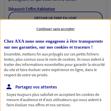
Découvrir l'offre Habitation
OBTENIR UN TARIF EN LIGNE
Continuer sans accepter
Garantie Accidents de la Vie
Chez AXA nous nous engageons à être transparents
Bricoleuse, féru de jardinage, pâtissier en herbe
sur nos garanties, sur nos
cookies et traceurs
!
ou grande lectrice… personne n'est à l'abri d'un
Ensemble, mettons fin aux préjugés sur ces petits fichiers
accident du quotidien. Avec Ma Protection
textes, plus connus sous le nom de
cookies
. Ils nous aident à
Accident, protégez votre qualité de vie et vos
traiter des informations essentielles pour garantir la sécurité
revenus.
du site et faire évoluer votre expérience en ligne, dans le
respect de votre vie privée.
Découvrir l'offre Garantie Accidents de la Vie
OBTENIR UN TARIF EN LIGNE
Partagez vos attentes
Soyez toujours plus satisfait en acceptant les
cookies
de
mesure d’audience et d’avis utilisateurs qui nous aident à
Multirisque Entreprise
faire évoluer nos offres et nos services.