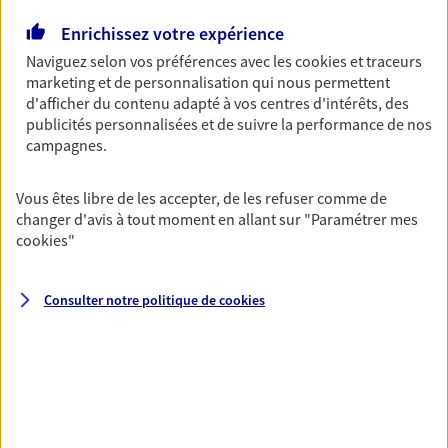
Gagnez en simplicité et en sérénité avec votre
assurance multirisque entreprise. Un contrat
Enrichissez votre expérience
unique pour protéger vos locaux, matériels pro,
Naviguez selon vos préférences avec les
cookies et traceurs
équipements et stocks… sans oublier votre
marketing et de personnalisation qui nous permettent
responsabilité civile.
d'afficher du contenu adapté à vos centres d'intérêts, des
Découvrir l'offre Multirisque Entreprise
publicités personnalisées et de suivre la performance de nos
campagnes.
DEMANDER UN DEVIS
Vous êtes libre de les accepter, de les refuser comme de
changer d'avis à tout moment en allant sur
"Paramétrer mes
cookies
"
VOIR TOUTES NOS OFFRES
Consulter notre politique de
cookies
Nos expertises