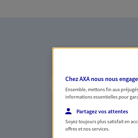
Vous accompagner 
Chez AXA nous nous engageon
confiance
Ensemble, mettons fin aux préjugés 
informations essentielles pour garan
Vous accompagner dans vos p
votre vie, c'est ainsi que no
Partagez vos attentes
la confiance et la proximité.
connaître que nous proposon
Soyez toujours plus satisfait en ac
offres et nos services.