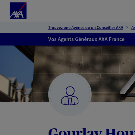
Espace client
Accéder au contenu principal
Accéder au pied de page
Trouvez une Agence ou un Conseiller AXA
A
Vos Agents Généraux AXA France
Gourlay Ho