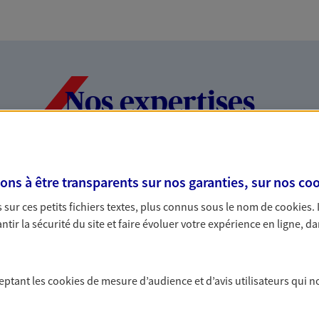
Nos expertises
dans la durée et la
Accompagner l
s à être transparents sur nos garanties, sur nos
coo
entreprises
sur ces petits fichiers textes, plus connus sous le nom de
cookies
.
tir la sécurité du site et faire évoluer votre expérience en ligne, da
rojets de vie tout au long de
Comme vous, nous s
us concevons notre métier : dans
bâtissons ensemble 
 C'est en apprenant à vous
votre activité, vos c
s de meilleures solutions.
votre famille.
ceptant les
cookies
de mesure d’audience et d’avis utilisateurs qui n