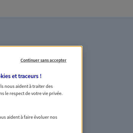
Continuer sans accepter
es professionnels et les
kies et traceurs
!
 Ils nous aident à traiter des
ns le respect de votre vie privée.
ommes des indépendants. Nous
des solutions cohérentes pour protéger
ollaborateurs... mais aussi vous-même et
ous aident à faire évoluer nos