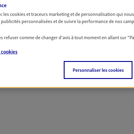
nce
c les
cookies et traceurs
marketing et de personnalisation qui nous
es publicités personnalisées et de suivre la performance de nos cam
 nos offres Assurance &
 les refuser comme de changer d'avis à tout moment en allant sur
"P
e
cookies
PARTICULIERS
PRO & ENTREPRISES
Personnaliser les cookies