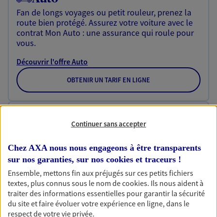
Fan de longs voyages ou petit rouleur, prenez la
route bien protégé. Assurez votre voiture avec le
contrat Mon Auto : une assurance qui roule pour
vous.
Découvrir l'offre Auto
OBTENIR UN TARIF EN LIGNE
Habitation
Continuer sans accepter
Votre logement est unique, comme vous. Le
contrat Ma Maison assure votre sérénité en
Chez AXA nous nous engageons à être transparents
protégeant ce qui vous tient à coeur.
sur nos garanties, sur nos
cookies et traceurs
!
Découvrir l'offre Habitation
Ensemble, mettons fin aux préjugés sur ces petits fichiers
textes, plus connus sous le nom de
cookies
. Ils nous aident à
OBTENIR UN TARIF EN LIGNE
traiter des informations essentielles pour garantir la sécurité
du site et faire évoluer votre expérience en ligne, dans le
respect de votre vie privée.