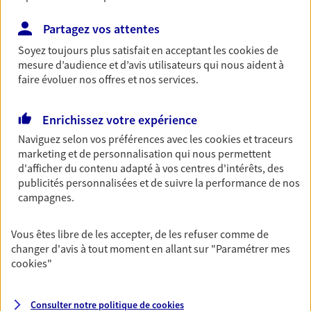
Garantie Accidents de la Vie
Partagez vos attentes
Bricoleuse, féru de jardinage, pâtissier en herbe
ou grande lectrice… personne n'est à l'abri d'un
Soyez toujours plus satisfait en acceptant les
cookies
de
accident du quotidien. Avec Ma Protection
mesure d’audience et d’avis utilisateurs qui nous aident à
Accident, protégez votre qualité de vie et vos
faire évoluer nos offres et nos services.
revenus.
Enrichissez votre expérience
Découvrir l'offre Garantie Accidents de la Vie
Naviguez selon vos préférences avec les
cookies et traceurs
OBTENIR UN TARIF EN LIGNE
marketing et de personnalisation qui nous permettent
d'afficher du contenu adapté à vos centres d'intérêts, des
publicités personnalisées et de suivre la performance de nos
campagnes.
Multirisque Entreprise
Gagnez en simplicité et en sérénité avec votre
Vous êtes libre de les accepter, de les refuser comme de
assurance multirisque entreprise. Un contrat
changer d'avis à tout moment en allant sur
"Paramétrer mes
unique pour protéger vos locaux, matériels pro,
cookies
"
équipements et stocks… sans oublier votre
responsabilité civile.
Consulter notre politique de
cookies
Découvrir l'offre Multirisque Entreprise