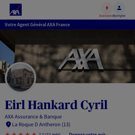
Espace
client
Assistance
Compte
Accéder
Votre Agent Général AXA France
au
contenu
principal
Accéder
au
pied
de
page
Eirl Hankard Cyril
AXA Assurance & Banque
La Roque D Antheron (13)
Donnez votre avis
5,0
(11 avis)