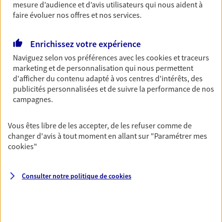
Découvrir l'offre Garantie Accidents de la Vie
mesure d’audience et d’avis utilisateurs qui nous aident à
faire évoluer nos offres et nos services.
OBTENIR UN TARIF EN LIGNE
Enrichissez votre expérience
Naviguez selon vos préférences avec les
cookies et traceurs
Multirisque Entreprise
marketing et de personnalisation qui nous permettent
Gagnez en simplicité et en sérénité avec votre
d'afficher du contenu adapté à vos centres d'intérêts, des
assurance multirisque entreprise. Un contrat
publicités personnalisées et de suivre la performance de nos
unique pour protéger vos locaux, matériels pro,
campagnes.
équipements et stocks… sans oublier votre
responsabilité civile.
Vous êtes libre de les accepter, de les refuser comme de
Découvrir l'offre Multirisque Entreprise
changer d'avis à tout moment en allant sur
"Paramétrer mes
cookies
"
DEMANDER UN DEVIS
Consulter notre politique de
cookies
VOIR TOUTES NOS OFFRES