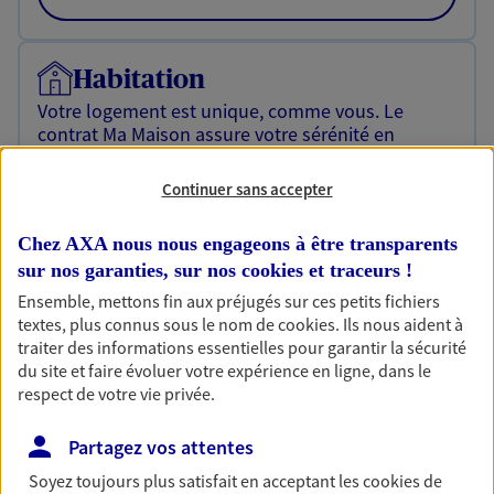
Habitation
Votre logement est unique, comme vous. Le
contrat Ma Maison assure votre sérénité en
protégeant ce qui vous tient à coeur.
Continuer sans accepter
Découvrir l'offre Habitation
OBTENIR UN TARIF EN LIGNE
Chez AXA nous nous engageons à être transparents
sur nos garanties, sur nos
cookies et traceurs
!
Ensemble, mettons fin aux préjugés sur ces petits fichiers
textes, plus connus sous le nom de
cookies
. Ils nous aident à
Garantie Accidents de la Vie
traiter des informations essentielles pour garantir la sécurité
Bricoleuse, féru de jardinage, pâtissier en herbe
du site et faire évoluer votre expérience en ligne, dans le
ou grande lectrice… personne n'est à l'abri d'un
respect de votre vie privée.
accident du quotidien. Avec Ma Protection
Accident, protégez votre qualité de vie et vos
Partagez vos attentes
revenus.
Soyez toujours plus satisfait en acceptant les
cookies
de