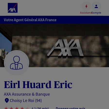
Espace
client
Assistance
Compte
Accéder
Votre Agent Général AXA France
au
contenu
principal
Accéder
au
pied
de
page
Eirl Huard Eric
AXA Assurance & Banque
Choisy Le Roi (94)
Donnez votre avis
4,2
(36 avis)