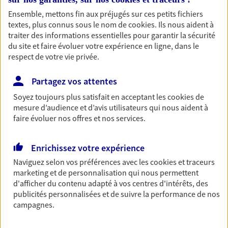
vous-même et votre famille.
Ensemble, mettons fin aux préjugés sur ces petits fichiers
textes, plus connus sous le nom de
cookies
. Ils nous aident à
traiter des informations essentielles pour garantir la sécurité
Accompagner vos projets de
du site et faire évoluer votre expérience en ligne, dans le
respect de votre vie privée.
vie
Achat immobilier, installation, départ à la retraite…
Partagez vos attentes
Autant de moments de vie qui nécessitent des solutions
Soyez toujours plus satisfait en acceptant les
cookies
de
d'assurance et d'épargne. Recevez un conseil d'expert
mesure d’audience et d’avis utilisateurs qui nous aident à
cohérent avec vos besoins
faire évoluer nos offres et nos services.
Vous aider à constituer une
Enrichissez votre expérience
épargne
Naviguez selon vos préférences avec les
cookies et traceurs
marketing et de personnalisation qui nous permettent
De nombreuses solutions s'offrent à vous pour faire
d'afficher du contenu adapté à vos centres d'intérêts, des
fructifier votre épargne. Laquelle correspond à vos
publicités personnalisées et de suivre la performance de nos
objectifs ? Rien ne remplace les conseils d'un expert :
campagnes.
Assurance vie, PER, Livret… Faisons le point ensemble !