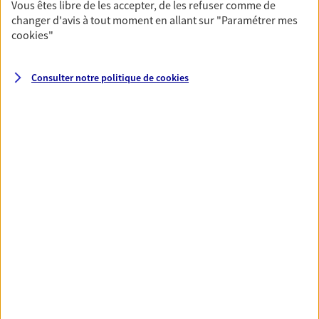
Vous êtes libre de les accepter, de les refuser comme de
Vous protéger et protéger vos
changer d'avis à tout moment en allant sur
"Paramétrer mes
cookies
"
proches face aux aléas de la vie
Avec nos solutions de prévoyance, sécurisez vos
Consulter notre politique de
cookies
ressources et protégez vos proches en cas d'accident,
d'invalidité, d'incapacité ou de décès.
Toutes nos solutions
Prévoyance & Patrimoine
PARTICULIERS
PRO & ENTREPRISES