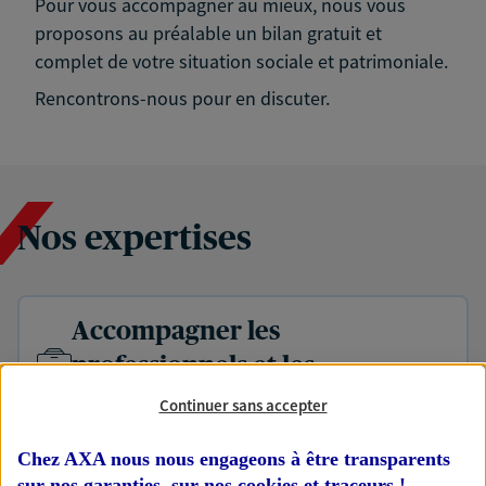
Pour vous accompagner au mieux, nous vous
proposons au préalable un bilan gratuit et
complet de votre situation sociale et patrimoniale.
Rencontrons-nous pour en discuter.
Nos expertises
Accompagner les
professionnels et les
entreprises
Continuer sans accepter
Comme vous, nous sommes des indépendants. Nous
bâtissons ensemble des solutions cohérentes pour
Chez AXA nous nous engageons à être transparents
protéger votre activité, vos collaborateurs... mais aussi
sur nos garanties, sur nos
cookies et traceurs
!