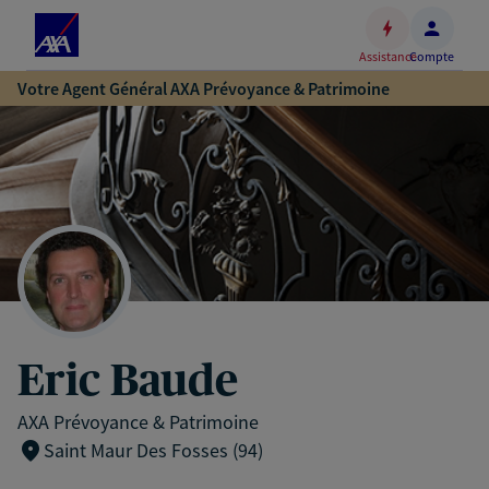
Espace
client
Assistance
Compte
Accéder
Votre Agent Général AXA Prévoyance & Patrimoine
au
contenu
principal
Accéder
au
pied
de
page
Eric Baude
AXA Prévoyance & Patrimoine
Saint Maur Des Fosses (94)