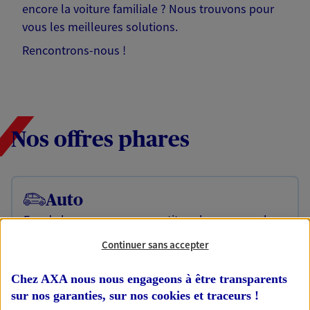
encore la voiture familiale ? Nous trouvons pour
vous les meilleures solutions.
Rencontrons-nous !
Nos offres phares
Auto
Fan de longs voyages ou petit rouleur, prenez la
route bien protégé. Assurez votre voiture avec le
Continuer sans accepter
contrat Référence : une assurance qui roule pour
vous.
Chez AXA nous nous engageons à être transparents
sur nos garanties, sur nos
cookies et traceurs
!
Habitation