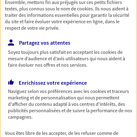
Ensemble, mettons fin aux préjugés sur ces petits fichiers
Votre logement est unique, comme vous. Le
textes, plus connus sous le nom de
cookies
. Ils nous aident à
contrat Ma Maison assure votre sérénité en
traiter des informations essentielles pour garantir la sécurité
protégeant ce qui vous tient à coeur.
du site et faire évoluer votre expérience en ligne, dans le
respect de votre vie privée.
Garantie Accidents de la Vie
Partagez vos attentes
Bricoleuse, féru de jardinage, pâtissier en herbe
Soyez toujours plus satisfait en acceptant les
cookies
de
ou grande lectrice… personne n'est à l'abri d'un
mesure d’audience et d’avis utilisateurs qui nous aident à
accident du quotidien. Avec Ma Protection
faire évoluer nos offres et nos services.
Accident, protégez votre qualité de vie et vos
revenus.
Enrichissez votre expérience
Naviguez selon vos préférences avec les
cookies et traceurs
Multirisque Professionnelle
marketing et de personnalisation qui nous permettent
Gagnez en simplicité et en sérénité avec votre
d'afficher du contenu adapté à vos centres d'intérêts, des
assurance multirisque professionnelle. Un contrat
publicités personnalisées et de suivre la performance de nos
unique pour protéger vos locaux, matériels pro,
campagnes.
équipements et stocks… sans oublier votre
responsabilité civile.
Vous êtes libre de les accepter, de les refuser comme de