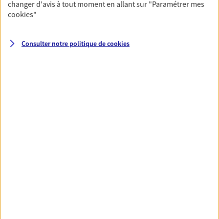
changer d'avis à tout moment en allant sur
"Paramétrer mes
cookies
"
VOIR TOUTES NOS OFFRES
Consulter notre politique de
cookies
Nos expertises
Vous protéger et protéger vos
proches face aux aléas de la
vie
Avec nos solutions de prévoyance, sécurisez
vos ressources et protégez vos proches en cas
d'accident, d'invalidité, d'incapacité ou de
décès.
Vous aider à constituer une