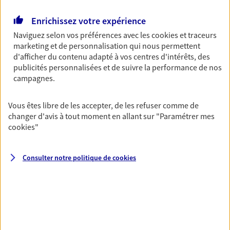
Découvrir l'offre Garantie Accidents de la Vie
Enrichissez votre expérience
OBTENIR UN TARIF EN LIGNE
Naviguez selon vos préférences avec les
cookies et traceurs
marketing et de personnalisation qui nous permettent
d'afficher du contenu adapté à vos centres d'intérêts, des
Multirisque Entreprise
publicités personnalisées et de suivre la performance de nos
Gagnez en simplicité et en sérénité avec votre
campagnes.
assurance multirisque entreprise. Un contrat
unique pour protéger vos locaux, matériels pro,
Vous êtes libre de les accepter, de les refuser comme de
équipements et stocks… sans oublier votre
changer d'avis à tout moment en allant sur
"Paramétrer mes
responsabilité civile.
cookies
"
Découvrir l'offre Multirisque Entreprise
DEMANDER UN DEVIS
Consulter notre politique de
cookies
VOIR TOUTES NOS OFFRES