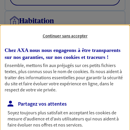
Habitation
Votre logement est unique, comme vous. Le
contrat Ma Maison assure votre sérénité en
Continuer sans accepter
protégeant ce qui vous tient à coeur.
Chez AXA nous nous engageons à être transparents
Découvrir l'offre Habitation
sur nos garanties, sur nos
cookies et traceurs
!
OBTENIR UN TARIF EN LIGNE
Ensemble, mettons fin aux préjugés sur ces petits fichiers
textes, plus connus sous le nom de
cookies
. Ils nous aident à
traiter des informations essentielles pour garantir la sécurité
du site et faire évoluer votre expérience en ligne, dans le
Garantie Accidents de la Vie
respect de votre vie privée.
Bricoleuse, féru de jardinage, pâtissier en herbe
ou grande lectrice… personne n'est à l'abri d'un
Partagez vos attentes
accident du quotidien. Avec Ma Protection
Accident, protégez votre qualité de vie et vos
Soyez toujours plus satisfait en acceptant les
cookies
de
revenus.
mesure d’audience et d’avis utilisateurs qui nous aident à
faire évoluer nos offres et nos services.