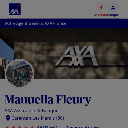
Espace
client
Assistance
Compte
Accéder
Votre Agent Général AXA France
au
contenu
principal
Accéder
au
pied
de
page
Manuella Fleury
AXA Assurance & Banque
Carentan Les Marais (50)
Donnez votre avis
4,6
(32 avis)