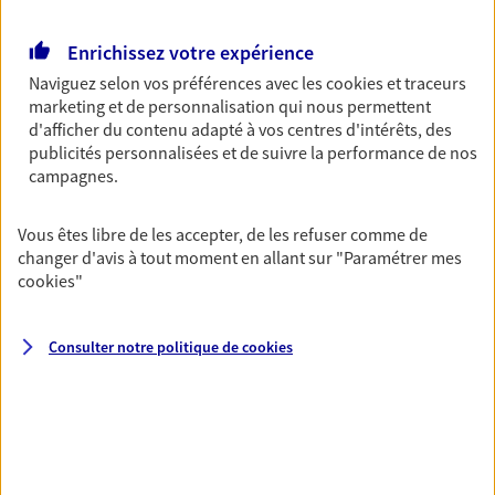
Découvrir l'offre Garantie Accidents de la Vie
OBTENIR UN TARIF EN LIGNE
Enrichissez votre expérience
Naviguez selon vos préférences avec les
cookies et traceurs
marketing et de personnalisation qui nous permettent
Multirisque Entreprise
d'afficher du contenu adapté à vos centres d'intérêts, des
publicités personnalisées et de suivre la performance de nos
Gagnez en simplicité et en sérénité avec votre
campagnes.
assurance multirisque entreprise. Un contrat
unique pour protéger vos locaux, matériels pro,
équipements et stocks… sans oublier votre
Vous êtes libre de les accepter, de les refuser comme de
responsabilité civile.
changer d'avis à tout moment en allant sur
"Paramétrer mes
cookies
"
Découvrir l'offre Multirisque Entreprise
DEMANDER UN DEVIS
Consulter notre politique de
cookies
VOIR TOUTES NOS OFFRES