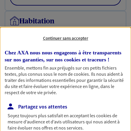
Habitation
Votre logement est unique, comme vous. Le
contrat Ma Maison assure votre sérénité en
Continuer sans accepter
protégeant ce qui vous tient à coeur.
Chez AXA nous nous engageons à être transparents
Découvrir l'offre Habitation
sur nos garanties, sur nos
cookies et traceurs
!
OBTENIR UN TARIF EN LIGNE
Ensemble, mettons fin aux préjugés sur ces petits fichiers
textes, plus connus sous le nom de
cookies
. Ils nous aident à
traiter des informations essentielles pour garantir la sécurité
du site et faire évoluer votre expérience en ligne, dans le
Garantie Accidents de la Vie
respect de votre vie privée.
Bricoleuse, féru de jardinage, pâtissier en herbe
ou grande lectrice… personne n'est à l'abri d'un
Partagez vos attentes
accident du quotidien. Avec Ma Protection
Accident, protégez votre qualité de vie et vos
Soyez toujours plus satisfait en acceptant les
cookies
de
revenus.
mesure d’audience et d’avis utilisateurs qui nous aident à
faire évoluer nos offres et nos services.