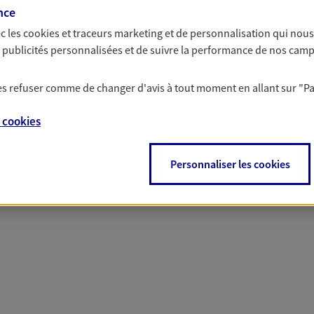
nce
c les
cookies et traceurs
marketing et de personnalisation qui nous
es publicités personnalisées et de suivre la performance de nos cam
 nos offres Assurance &
 les refuser comme de changer d'avis à tout moment en allant sur
"P
e
cookies
Personnaliser les cookies
PARTICULIERS
PRO & ENTREPRISES