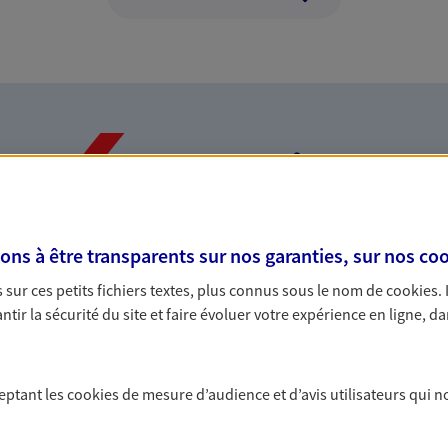
Nos expertises
s à être transparents sur nos garanties, sur nos
coo
dans la durée et la
Accompagner l
sur ces petits fichiers textes, plus connus sous le nom de
cookies
.
entreprises
tir la sécurité du site et faire évoluer votre expérience en ligne, da
rojets de vie tout au long de
Comme vous, nous s
us concevons notre métier : dans
bâtissons ensemble 
 C'est en apprenant à vous
votre activité, vos c
ceptant les
cookies
de mesure d’audience et d’avis utilisateurs qui n
s de meilleures solutions.
votre famille.