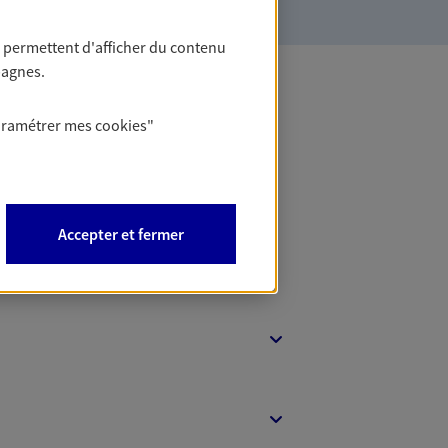
 permettent d'afficher du contenu
pagnes.
 Banque
aramétrer mes
cookies
"
Accepter et fermer