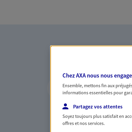
Chez AXA nous nous engageon
Vous accompagner 
Ensemble, mettons fin aux préjugés 
confiance
informations essentielles pour garan
Vous accompagner dans vos p
Partagez vos attentes
votre vie, c'est ainsi que no
la confiance et la proximité.
Soyez toujours plus satisfait en ac
connaître que nous proposon
offres et nos services.