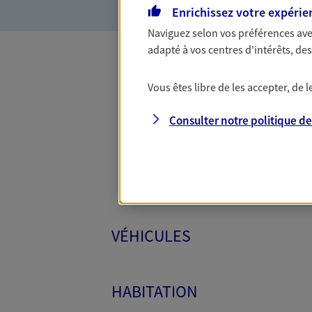
Enrichissez votre expérie
Naviguez selon vos préférences ave
adapté à vos centres d'intérêts, d
Toutes
Vous êtes libre de les accepter, de
Consulter notre politique d
VÉHICULES
HABITATION