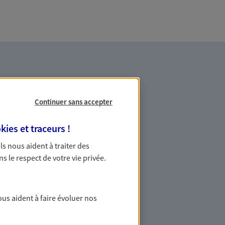
Continuer sans accepter
kies et traceurs
!
es professionnels et les
 Ils nous aident à traiter des
ns le respect de votre vie privée.
ommes des indépendants. Nous
des solutions cohérentes pour protéger
ollaborateurs... mais aussi vous-même et
ous aident à faire évoluer nos