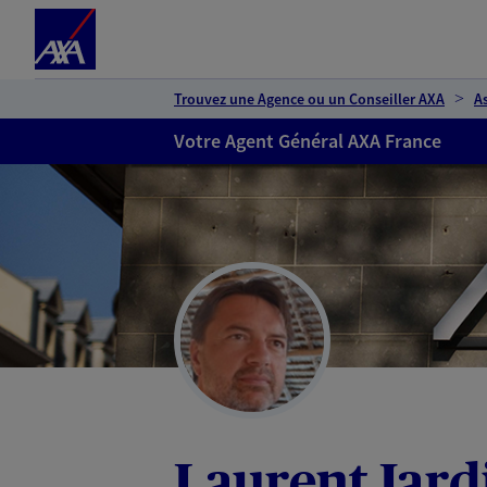
Espace client
Accéder au contenu principal
Accéder au pied de page
Trouvez une Agence ou un Conseiller AXA
A
Votre Agent Général AXA France
Laurent Jard