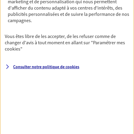
marketing et de personnalisation qui nous permettent
De nombreuses solutions s'offrent à vous pour faire
d'afficher du contenu adapté à vos centres d'intérêts, des
fructifier votre épargne. Laquelle correspond à vos
publicités personnalisées et de suivre la performance de nos
campagnes.
objectifs ? Rien ne remplace les conseils d'un expert :
Assurance vie, PER, Livret… Faisons le point ensemble !
Vous êtes libre de les accepter, de les refuser comme de
changer d'avis à tout moment en allant sur
"Paramétrer mes
Préparer votre avenir
cookies
"
Anticipez les imprévus et sécurisez votre futur grâce à
nos différentes solutions. Nous vous accompagnons
Consulter notre politique de
cookies
dans vos projets de vie en privilégiant une relation de
confiance et de proximité.
Toutes nos solutions
Prévoyance & Patrimoine