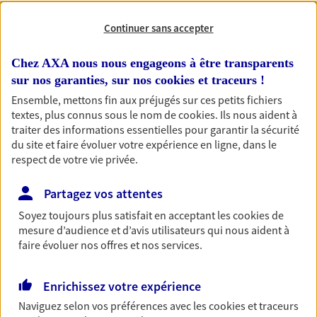
professionnels et les
Continuer sans accepter
entreprises
Comme vous, nous sommes des indépendants. Nous
Chez AXA nous nous engageons à être transparents
bâtissons ensemble des solutions cohérentes pour
sur nos garanties, sur nos
cookies et traceurs
!
protéger votre activité, vos collaborateurs... mais aussi
Ensemble, mettons fin aux préjugés sur ces petits fichiers
vous-même et votre famille.
textes, plus connus sous le nom de
cookies
. Ils nous aident à
traiter des informations essentielles pour garantir la sécurité
du site et faire évoluer votre expérience en ligne, dans le
Accompagner vos projets de
respect de votre vie privée.
vie
Partagez vos attentes
Achat immobilier, installation, départ à la retraite…
Autant de moments de vie qui nécessitent des solutions
Soyez toujours plus satisfait en acceptant les
cookies
de
d'assurance et d'épargne. Recevez un conseil d'expert
mesure d’audience et d’avis utilisateurs qui nous aident à
cohérent avec vos besoins
faire évoluer nos offres et nos services.
Enrichissez votre expérience
Vous aider à constituer une
Naviguez selon vos préférences avec les
cookies et traceurs
épargne