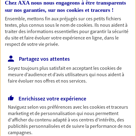
Chez AXA nous nous engageons à être transparents
professionnels et les
sur nos garanties, sur nos
cookies et traceurs
!
entreprises
Ensemble, mettons fin aux préjugés sur ces petits fichiers
Comme vous, nous sommes des indépendants. Nous
textes, plus connus sous le nom de
cookies
. Ils nous aident à
bâtissons ensemble des solutions cohérentes pour
traiter des informations essentielles pour garantir la sécurité
du site et faire évoluer votre expérience en ligne, dans le
protéger votre activité, vos collaborateurs... mais aussi
respect de votre vie privée.
vous-même et votre famille.
Partagez vos attentes
Accompagner vos projets de
Soyez toujours plus satisfait en acceptant les
cookies
de
vie
mesure d’audience et d’avis utilisateurs qui nous aident à
faire évoluer nos offres et nos services.
Achat immobilier, installation, départ à la retraite…
Autant de moments de vie qui nécessitent des solutions
d'assurance et d'épargne. Recevez un conseil d'expert
Enrichissez votre expérience
cohérent avec vos besoins
Naviguez selon vos préférences avec les
cookies et traceurs
marketing et de personnalisation qui nous permettent
d'afficher du contenu adapté à vos centres d'intérêts, des
Vous aider à constituer une
publicités personnalisées et de suivre la performance de nos
campagnes.
épargne