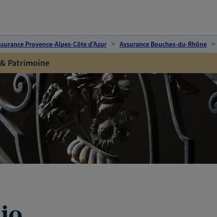
ssurance Provence-Alpes-Côte d'Azur
Assurance Bouches-du-Rhône
 & Patrimoine
io