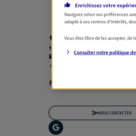
Enrichissez votre expérie
Naviguez selon vos préférences ave
adapté à vos centres d'intérêts, d
Centre D'affaires Le Griffon 10 Impasse
Vous êtes libre de les accepter, de
Barque,
13710 Fuveau
06 75 05 76 35
Consulter notre politique d
agencea2p.yann.persoglio@axa.fr
Agence accessible
Horaires :
Fermé
Ouvre le 10 août à 09:00
NOUS CONTACTER