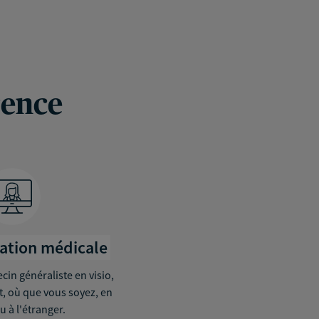
rence
tation médicale
in généraliste en visio,
it, où que vous soyez, en
u à l'étranger.