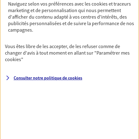
Naviguez selon vos préférences avec les
cookies et traceurs
Découvrir l'offre Garantie Accidents de la Vie
marketing et de personnalisation qui nous permettent
d'afficher du contenu adapté à vos centres d'intérêts, des
OBTENIR UN TARIF EN LIGNE
publicités personnalisées et de suivre la performance de nos
campagnes.
Multirisque Entreprise
Vous êtes libre de les accepter, de les refuser comme de
Gagnez en simplicité et en sérénité avec votre
changer d'avis à tout moment en allant sur
"Paramétrer mes
assurance multirisque entreprise. Un contrat
cookies
"
unique pour protéger vos locaux, matériels pro,
équipements et stocks… sans oublier votre
responsabilité civile.
Consulter notre politique de
cookies
Découvrir l'offre Multirisque Entreprise
DEMANDER UN DEVIS
VOIR TOUTES NOS OFFRES