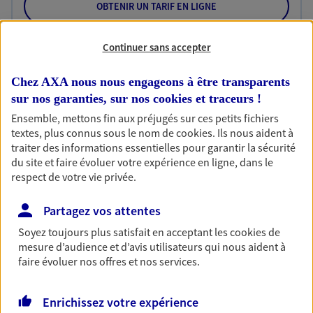
OBTENIR UN TARIF EN LIGNE
Continuer sans accepter
Habitation
Votre logement est unique, comme vous. Le
Chez AXA nous nous engageons à être transparents
contrat Ma Maison assure votre sérénité en
sur nos garanties, sur nos
cookies et traceurs
!
protégeant ce qui vous tient à coeur.
Ensemble, mettons fin aux préjugés sur ces petits fichiers
textes, plus connus sous le nom de
cookies
. Ils nous aident à
Découvrir l'offre Habitation
traiter des informations essentielles pour garantir la sécurité
du site et faire évoluer votre expérience en ligne, dans le
OBTENIR UN TARIF EN LIGNE
respect de votre vie privée.
Partagez vos attentes
Garantie Accidents de la Vie
Soyez toujours plus satisfait en acceptant les
cookies
de
Bricoleuse, féru de jardinage, pâtissier en herbe
mesure d’audience et d’avis utilisateurs qui nous aident à
ou grande lectrice… personne n'est à l'abri d'un
faire évoluer nos offres et nos services.
accident du quotidien. Avec Ma Protection
Accident, protégez votre qualité de vie et vos
revenus.
Enrichissez votre expérience