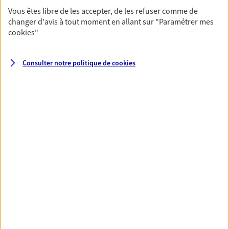
fructifier votre épargne. Laquelle correspond à vos
Vous êtes libre de les accepter, de les refuser comme de
objectifs ? Rien ne remplace les conseils d'un expert :
changer d'avis à tout moment en allant sur
"Paramétrer mes
Assurance vie, PER, Livret… Faisons le point ensemble !
cookies
"
Consulter notre politique de
cookies
Préparer votre avenir
Anticipez les imprévus et sécurisez votre futur grâce à
nos différentes solutions. Nous vous accompagnons
dans vos projets de vie en privilégiant une relation de
confiance et de proximité.
Toutes nos solutions
Prévoyance & Patrimoine