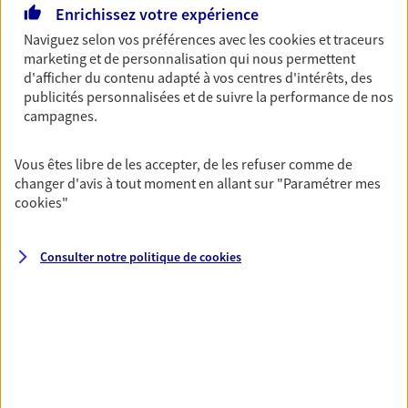
ou grande lectrice… personne n'est à l'abri d'un
Enrichissez votre expérience
accident du quotidien. Avec Ma Protection
Accident, protégez votre qualité de vie et vos
Naviguez selon vos préférences avec les
cookies et traceurs
revenus.
marketing et de personnalisation qui nous permettent
d'afficher du contenu adapté à vos centres d'intérêts, des
Découvrir l'offre Garantie Accidents de la Vie
publicités personnalisées et de suivre la performance de nos
campagnes.
OBTENIR UN TARIF EN LIGNE
Vous êtes libre de les accepter, de les refuser comme de
changer d'avis à tout moment en allant sur
"Paramétrer mes
Multirisque Entreprise
cookies
"
Gagnez en simplicité et en sérénité avec votre
assurance multirisque entreprise. Un contrat
Consulter notre politique de
cookies
unique pour protéger vos locaux, matériels pro,
équipements et stocks… sans oublier votre
responsabilité civile.
Découvrir l'offre Multirisque Entreprise
DEMANDER UN DEVIS