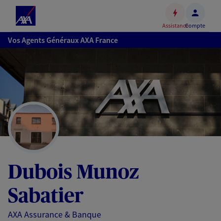
Espace
client
Assistance
Compte
Accéder
Vos Agents Généraux AXA France
au
contenu
principal
Accéder
au
pied
de
page
Dubois Munoz
Sabatier
AXA Assurance & Banque