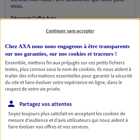
vous.
Découvrir l'offre Auto
OBTENIR UN TARIF EN LIGNE
Continuer sans accepter
Chez AXA nous nous engageons à être transparents
sur nos garanties, sur nos
cookies et traceurs
!
Habitation
Ensemble, mettons fin aux préjugés sur ces petits fichiers
Votre logement est unique, comme vous. Le
textes, plus connus sous le nom de
cookies
. Ils nous aident à
contrat Ma Maison assure votre sérénité en
traiter des informations essentielles pour garantir la sécurité
protégeant ce qui vous tient à coeur.
du site et faire évoluer votre expérience en ligne, dans le
Découvrir l'offre Habitation
respect de votre vie privée.
OBTENIR UN TARIF EN LIGNE
Partagez vos attentes
Soyez toujours plus satisfait en acceptant les
cookies
de
mesure d’audience et d’avis utilisateurs qui nous aident à
Garantie Accidents de la Vie
faire évoluer nos offres et nos services.
Bricoleuse, féru de jardinage, pâtissier en herbe