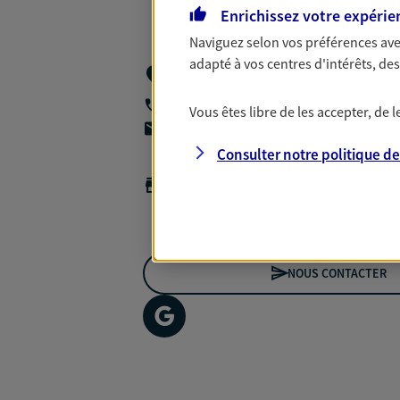
Enrichissez votre expérie
Naviguez selon vos préférences ave
adapté à vos centres d'intérêts, d
1 Allee Des Nympheas Les Ambassadeurs
31240 L Union
06 75 42 62 40
Vous êtes libre de les accepter, de
agencea2p.stephane.dangoumau@axa.
Consulter notre politique d
Horaires :
Fermé
Ouvre le 10 août à 09:00
NOUS CONTACTER