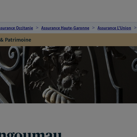
ssurance Occitanie
Assurance Haute-Garonne
Assurance L'Union
 & Patrimoine
angoumau