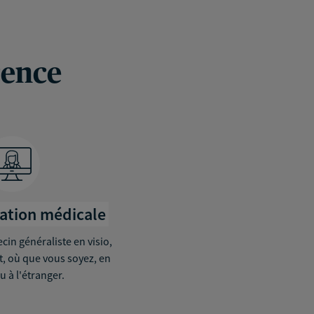
rence
tation médicale
in généraliste en visio,
it, où que vous soyez, en
u à l'étranger.