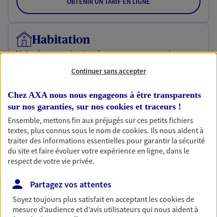
OBTENIR UN TARIF EN LIGNE
Habitation
Votre logement est unique, comme vous. Le
contrat Ma Maison assure votre sérénité en
Continuer sans accepter
protégeant ce qui vous tient à coeur.
Découvrir l'offre Habitation
Chez AXA nous nous engageons à être transparents
sur nos garanties, sur nos
cookies et traceurs
!
OBTENIR UN TARIF EN LIGNE
Ensemble, mettons fin aux préjugés sur ces petits fichiers
textes, plus connus sous le nom de
cookies
. Ils nous aident à
traiter des informations essentielles pour garantir la sécurité
Garantie Accidents de la Vie
du site et faire évoluer votre expérience en ligne, dans le
respect de votre vie privée.
Bricoleuse, féru de jardinage, pâtissier en herbe
ou grande lectrice… personne n'est à l'abri d'un
accident du quotidien. Avec Ma Protection
Partagez vos attentes
Accident, protégez votre qualité de vie et vos
Soyez toujours plus satisfait en acceptant les
cookies
de
revenus.
mesure d’audience et d’avis utilisateurs qui nous aident à