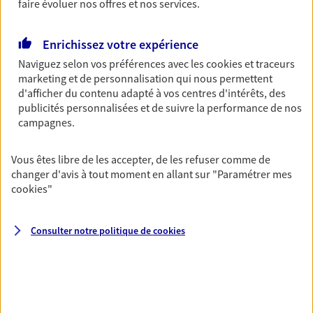
faire évoluer nos offres et nos services.
Découvrir l'offre Garantie Accidents de la Vie
OBTENIR UN TARIF EN LIGNE
Enrichissez votre expérience
Naviguez selon vos préférences avec les
cookies et traceurs
marketing et de personnalisation qui nous permettent
Multirisque Entreprise
d'afficher du contenu adapté à vos centres d'intérêts, des
publicités personnalisées et de suivre la performance de nos
Gagnez en simplicité et en sérénité avec votre
campagnes.
assurance multirisque entreprise. Un contrat
unique pour protéger vos locaux, matériels pro,
équipements et stocks… sans oublier votre
Vous êtes libre de les accepter, de les refuser comme de
responsabilité civile.
changer d'avis à tout moment en allant sur
"Paramétrer mes
cookies
"
Découvrir l'offre Multirisque Entreprise
DEMANDER UN DEVIS
Consulter notre politique de
cookies
VOIR TOUTES NOS OFFRES