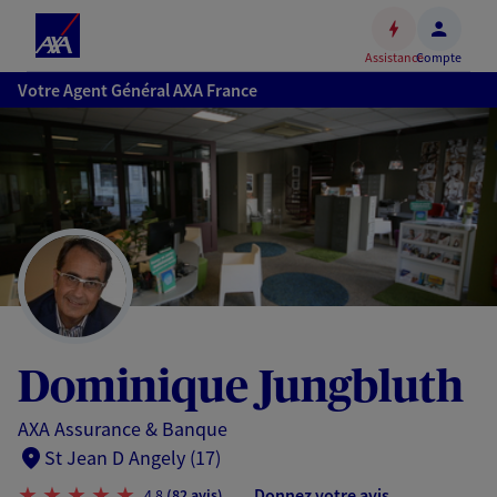
Espace
client
Assistance
Compte
Accéder
Votre Agent Général AXA France
au
contenu
principal
Accéder
au
pied
de
page
Dominique Jungbluth
AXA Assurance & Banque
St Jean D Angely (17)
Donnez votre avis
4,8
(82 avis)