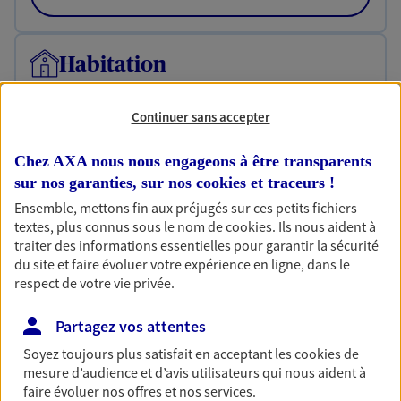
Habitation
Votre logement est unique, comme vous. Le
contrat Ma Maison assure votre sérénité en
Continuer sans accepter
protégeant ce qui vous tient à coeur.
Chez AXA nous nous engageons à être transparents
Découvrir l'offre Habitation
sur nos garanties, sur nos
cookies et traceurs
!
OBTENIR UN TARIF EN LIGNE
Ensemble, mettons fin aux préjugés sur ces petits fichiers
textes, plus connus sous le nom de
cookies
. Ils nous aident à
traiter des informations essentielles pour garantir la sécurité
du site et faire évoluer votre expérience en ligne, dans le
Garantie Accidents de la Vie
respect de votre vie privée.
Bricoleuse, féru de jardinage, pâtissier en herbe
ou grande lectrice… personne n'est à l'abri d'un
Partagez vos attentes
accident du quotidien. Avec Ma Protection
Accident, protégez votre qualité de vie et vos
Soyez toujours plus satisfait en acceptant les
cookies
de
revenus.
mesure d’audience et d’avis utilisateurs qui nous aident à
faire évoluer nos offres et nos services.