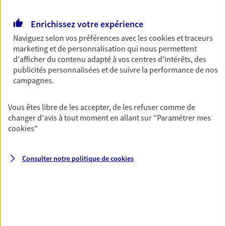
Découvrir l'offre Garantie Accidents de la Vie
OBTENIR UN TARIF EN LIGNE
Enrichissez votre expérience
Naviguez selon vos préférences avec les
cookies et traceurs
marketing et de personnalisation qui nous permettent
Multirisque Entreprise
d'afficher du contenu adapté à vos centres d'intérêts, des
publicités personnalisées et de suivre la performance de nos
Gagnez en simplicité et en sérénité avec votre
campagnes.
assurance multirisque entreprise. Un contrat
unique pour protéger vos locaux, matériels pro,
équipements et stocks… sans oublier votre
Vous êtes libre de les accepter, de les refuser comme de
responsabilité civile.
changer d'avis à tout moment en allant sur
"Paramétrer mes
cookies
"
Découvrir l'offre Multirisque Entreprise
DEMANDER UN DEVIS
Consulter notre politique de
cookies
VOIR TOUTES NOS OFFRES