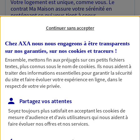
Votre logement est unique, comme vous. Le
contrat Ma Maison assure votre sérénité en
protégeant ce qui vous tient à coeur.
Découvrir l'offre Habitation
Continuer sans accepter
OBTENIR UN TARIF EN LIGNE
Chez AXA nous nous engageons à être transparents
sur nos garanties, sur nos
cookies et traceurs
!
Ensemble, mettons fin aux préjugés sur ces petits fichiers
Garantie Accidents de la Vie
textes, plus connus sous le nom de
cookies
. Ils nous aident à
Bricoleuse, féru de jardinage, pâtissier en herbe
traiter des informations essentielles pour garantir la sécurité
ou grande lectrice… personne n'est à l'abri d'un
du site et faire évoluer votre expérience en ligne, dans le
accident du quotidien. Avec Ma Protection
respect de votre vie privée.
Accident, protégez votre qualité de vie et vos
revenus.
Partagez vos attentes
Soyez toujours plus satisfait en acceptant les
cookies
de
Découvrir l'offre Garantie Accidents de la Vie
mesure d’audience et d’avis utilisateurs qui nous aident à
OBTENIR UN TARIF EN LIGNE
faire évoluer nos offres et nos services.