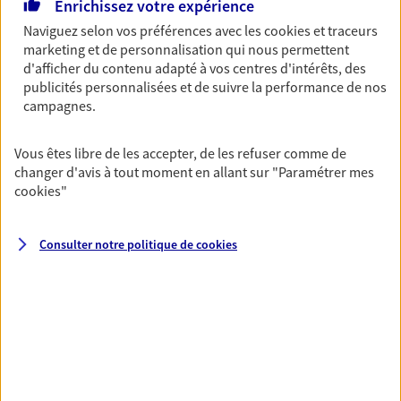
Enrichissez votre expérience
Multirisque Entreprise
Naviguez selon vos préférences avec les
cookies et traceurs
Gagnez en simplicité et en sérénité avec votre
marketing et de personnalisation qui nous permettent
assurance multirisque entreprise. Un contrat
d'afficher du contenu adapté à vos centres d'intérêts, des
unique pour protéger vos locaux, matériels pro,
publicités personnalisées et de suivre la performance de nos
équipements et stocks… sans oublier votre
campagnes.
responsabilité civile.
Vous êtes libre de les accepter, de les refuser comme de
Découvrir l'offre Multirisque Entreprise
changer d'avis à tout moment en allant sur
"Paramétrer mes
cookies
"
DEMANDER UN DEVIS
Consulter notre politique de
cookies
VOIR TOUTES NOS OFFRES
Nos expertises