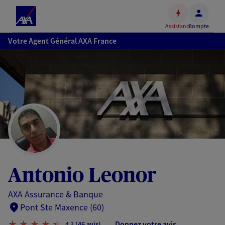
Espace
client
Assistance
Compte
Accéder
Votre Agent Général AXA France
au
contenu
principal
Accéder
au
pied
de
page
Antonio Leonor
AXA Assurance & Banque
Pont Ste Maxence (60)
Donnez votre avis
4,3
(46 avis)