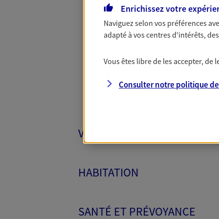
Enrichissez votre expérie
Naviguez selon vos préférences ave
Toutes
adapté à vos centres d'intérêts, d
Vous êtes libre de les accepter, de
Consulter notre politique d
VÉHICULES
HABITATION
SANTÉ ET PRÉVOYANCE