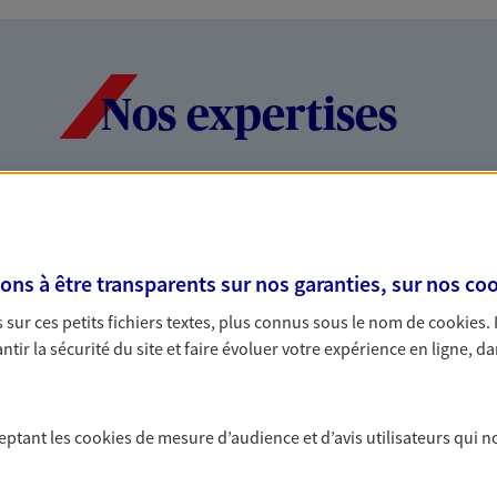
Nos expertises
dans la durée et la
Accompagner l
entreprises
s à être transparents sur nos garanties, sur nos
coo
rojets de vie tout au long de
Comme vous, nous s
sur ces petits fichiers textes, plus connus sous le nom de
cookies
.
us concevons notre métier : dans
bâtissons ensemble 
tir la sécurité du site et faire évoluer votre expérience en ligne, da
 C'est en apprenant à vous
votre activité, vos c
s de meilleures solutions.
votre famille.
ceptant les
cookies
de mesure d’audience et d’avis utilisateurs qui n