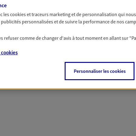
nce
c les
cookies et traceurs
marketing et de personnalisation qui nous
 nos offres Assurance &
es publicités personnalisées et de suivre la performance de nos cam
 les refuser comme de changer d'avis à tout moment en allant sur
"P
e
cookies
PARTICULIERS
PRO & ENTREPRISES
Personnaliser les cookies