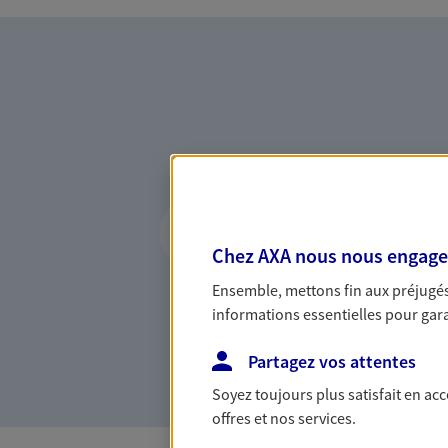
Vous accompagner 
confiance
Chez AXA nous nous engageon
Vous accompagner dans vos p
Ensemble, mettons fin aux préjugés 
votre vie, c'est ainsi que no
informations essentielles pour garan
la confiance et la proximité.
connaître que nous proposon
Partagez vos attentes
Soyez toujours plus satisfait en ac
offres et nos services.