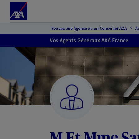
Espace client
Accéder au contenu principal
Accéder au pied de page
Trouvez une Agence ou un Conseiller AXA
A
Vos Agents Généraux AXA France
M Et Mme San