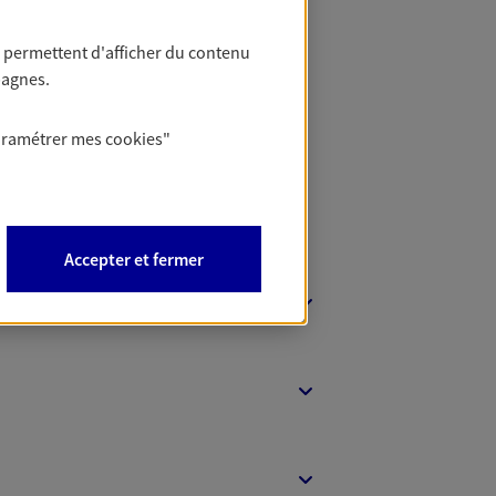
 permettent d'afficher du contenu
 Banque
pagnes.
aramétrer mes
cookies
"
Accepter et fermer