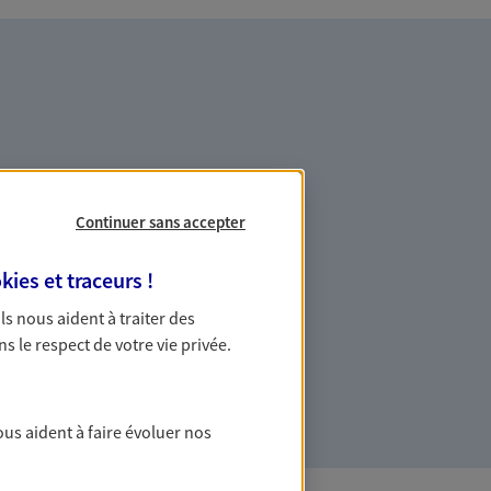
es professionnels et les
Continuer sans accepter
kies et traceurs
!
ommes des indépendants. Nous
 Ils nous aident à traiter des
des solutions cohérentes pour protéger
ns le respect de votre vie privée.
ollaborateurs... mais aussi vous-même et
ous aident à faire évoluer nos