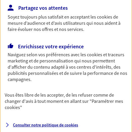
ou grande lectrice… personne n'est à l'abri d'un
Partagez vos attentes
accident du quotidien. Avec Ma Protection
Accident, protégez votre qualité de vie et vos
Soyez toujours plus satisfait en acceptant les
cookies
de
revenus.
mesure d’audience et d’avis utilisateurs qui nous aident à
faire évoluer nos offres et nos services.
Découvrir l'offre Garantie Accidents de la Vie
OBTENIR UN TARIF EN LIGNE
Enrichissez votre expérience
Naviguez selon vos préférences avec les
cookies et traceurs
marketing et de personnalisation qui nous permettent
Multirisque Entreprise
d'afficher du contenu adapté à vos centres d'intérêts, des
publicités personnalisées et de suivre la performance de nos
Gagnez en simplicité et en sérénité avec votre
campagnes.
assurance multirisque entreprise. Un contrat
unique pour protéger vos locaux, matériels pro,
équipements et stocks… sans oublier votre
Vous êtes libre de les accepter, de les refuser comme de
responsabilité civile.
changer d'avis à tout moment en allant sur
"Paramétrer mes
cookies
"
Découvrir l'offre Multirisque Entreprise
DEMANDER UN DEVIS
Consulter notre politique de
cookies