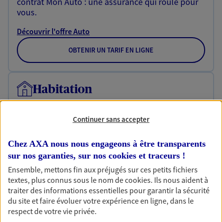
contrat Mon Auto : une assurance qui roule pour
vous.
Découvrir l'offre Auto
OBTENIR UN TARIF EN LIGNE
Habitation
Votre logement est unique, comme vous. Le
contrat Ma Maison assure votre sérénité en
Continuer sans accepter
protégeant ce qui vous tient à coeur.
Découvrir l'offre Habitation
Chez AXA nous nous engageons à être transparents
sur nos garanties, sur nos
cookies et traceurs
!
OBTENIR UN TARIF EN LIGNE
Ensemble, mettons fin aux préjugés sur ces petits fichiers
textes, plus connus sous le nom de
cookies
. Ils nous aident à
traiter des informations essentielles pour garantir la sécurité
Garantie Accidents de la Vie
du site et faire évoluer votre expérience en ligne, dans le
respect de votre vie privée.
Bricoleuse, féru de jardinage, pâtissier en herbe