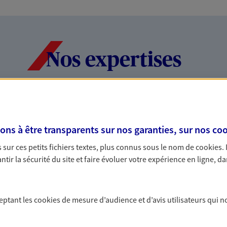
Nos expertises
rofessionnels et les
Vous accomp
de vie
s à être transparents sur nos garanties, sur nos
coo
sur ces petits fichiers textes, plus connus sous le nom de
cookies
.
des indépendants. Nous
Avec une qualité de 
tir la sécurité du site et faire évoluer votre expérience en ligne, da
tions cohérentes pour protéger
accompagnons sur to
teurs... mais aussi vous-même et
particuliers : auto,
vie son offre.
tions de
Etre proche 
ceptant les
cookies
de mesure d’audience et d’avis utilisateurs qui n
anté
Avoir un interlocute