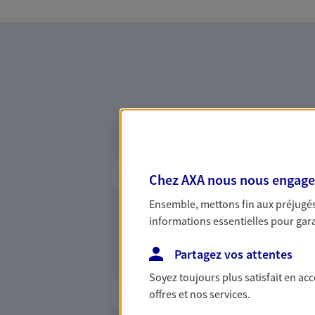
Accompagner les p
entreprises
Chez AXA nous nous engageon
Ensemble, mettons fin aux préjugés 
Comme vous, nous sommes 
informations essentielles pour garan
bâtissons ensemble des solu
votre activité, vos collabora
Partagez vos attentes
votre famille.
Proposer des solu
Soyez toujours plus satisfait en ac
offres et nos services.
complémentaire s