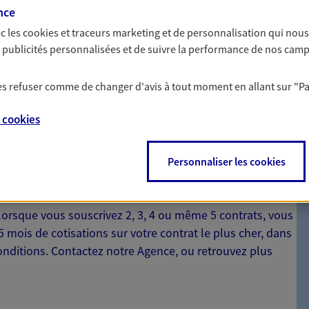
cela change tout. Un
nctionnaire, retraité… Nous
nce
relation de qualité.
s proposer une solution de
c les
cookies et traceurs
marketing et de personnalisation qui nous
pond à vos besoins et à votre
es publicités personnalisées et de suivre la performance de nos cam
 les refuser comme de changer d'avis à tout moment en allant sur
"P
e
cookies
Personnaliser les cookies
mptent
 lorsque vous souscrivez 2, 3, 4 ou même 5 contrats, vous
mois de cotisations sur votre contrat le plus cher, dans
conditions. Contactez notre Agence, ou retrouvez plus