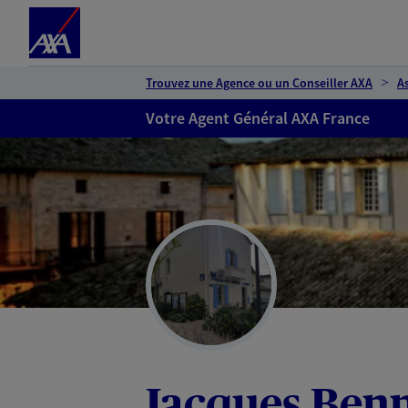
Espace client
Accéder au contenu principal
Accéder au pied de page
Trouvez une Agence ou un Conseiller AXA
A
Votre Agent Général AXA France
Jacques Ben