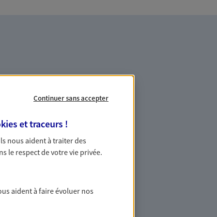
Continuer sans accepter
agner dans vos moments
kies et traceurs
!
 Ils nous aident à traiter des
conseil reconnue, nous vous
ns le respect de votre vie privée.
us vos besoins d'assurance
 habitation, santé… À chaque moment de
de vous, tout simplement
ous aident à faire évoluer nos
ur proche de vous, facilement joignable,