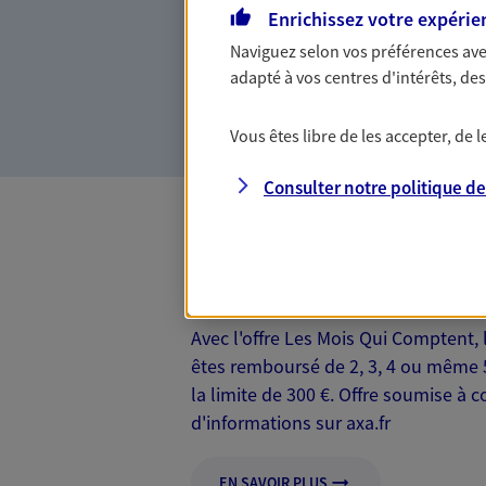
Que vous soyez étudiant, fo
Enrichissez votre expérie
vous accompagnons pour vou
Naviguez selon vos préférences ave
complémentaire santé qui ré
adapté à vos centres d'intérêts, d
budget.
Vous êtes libre de les accepter, de
Consulter notre politique d
Les Mois Qui Co
Avec l'offre Les Mois Qui Comptent,
êtes remboursé de 2, 3, 4 ou même 5 
la limite de 300 €. Offre soumise à 
d'informations sur axa.fr
EN SAVOIR PLUS