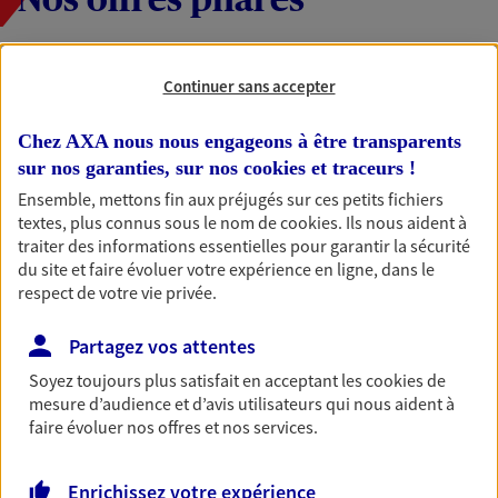
Nos offres phares
Continuer sans accepter
Protection Juridique
Défendez vos droits avec notre Protection
Chez AXA nous nous engageons à être transparents
Juridique : bénéficiez de l'accompagnement d'un
sur nos garanties, sur nos
cookies et traceurs
!
juriste pour vous informer et vous aider en cas de
litige.
Ensemble, mettons fin aux préjugés sur ces petits fichiers
textes, plus connus sous le nom de
cookies
. Ils nous aident à
Découvrir l'offre Protection Juridique
traiter des informations essentielles pour garantir la sécurité
du site et faire évoluer votre expérience en ligne, dans le
NOUS CONTACTER
respect de votre vie privée.
Partagez vos attentes
Responsabilité civile
Soyez toujours plus satisfait en acceptant les
cookies
de
mesure d’audience et d’avis utilisateurs qui nous aident à
Entreprise
faire évoluer nos offres et nos services.
Nos contrats responsabilité civile entreprise vous
protègent si votre responsabilité civile et/ou celle
de votre entreprise est engagée : litige avec un
Enrichissez votre expérience