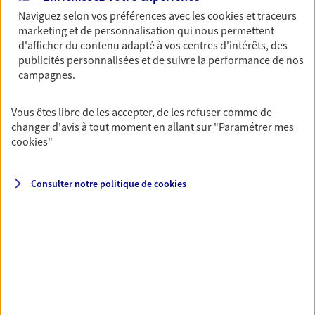
salarié, accident affectant un tiers…
Naviguez selon vos préférences avec les
cookies et traceurs
marketing et de personnalisation qui nous permettent
Découvrir l'offre Responsabilité Civile Entreprise
d'afficher du contenu adapté à vos centres d'intérêts, des
DEMANDER UN DEVIS
publicités personnalisées et de suivre la performance de nos
campagnes.
Vous êtes libre de les accepter, de les refuser comme de
Multirisque Professionnelle
changer d'avis à tout moment en allant sur
"Paramétrer mes
Protégez votre entreprise en garantissant la
cookies
"
continuité de votre activité, même en cas de
sinistre. Ce contrat inclut notamment une
protection juridique ainsi qu'une garantie
Consulter notre politique de
cookies
responsabilité civile professionnelle.
Découvrir l'offre Multirisque Professionnelle
DEMANDER UN DEVIS
Mon Pack Entrepreneur