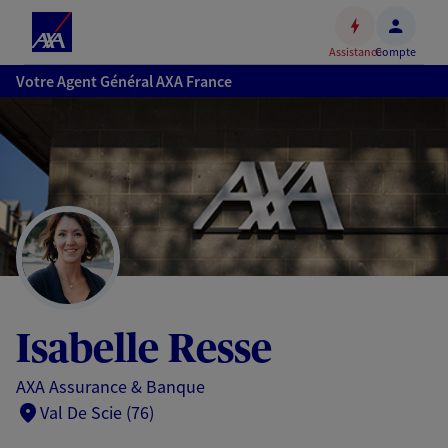
Espace
client
Assistance
Compte
Accéder
Votre Agent Général AXA France
au
contenu
principal
Accéder
au
pied
de
page
Isabelle Resse
AXA Assurance & Banque
Val De Scie (76)