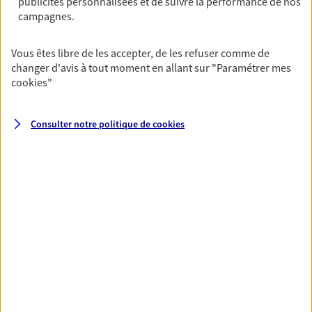
publicités personnalisées et de suivre la performance de nos
Multirisque Entreprise
campagnes.
Gagnez en simplicité et en sérénité avec votre
assurance multirisque entreprise. Un contrat
Vous êtes libre de les accepter, de les refuser comme de
unique pour protéger vos locaux, matériels pro,
changer d'avis à tout moment en allant sur
"Paramétrer mes
équipements et stocks… sans oublier votre
cookies
"
responsabilité civile.
Découvrir l'offre Multirisque Entreprise
Consulter notre politique de
cookies
DEMANDER UN DEVIS
VOIR TOUTES NOS OFFRES
Nos expertises