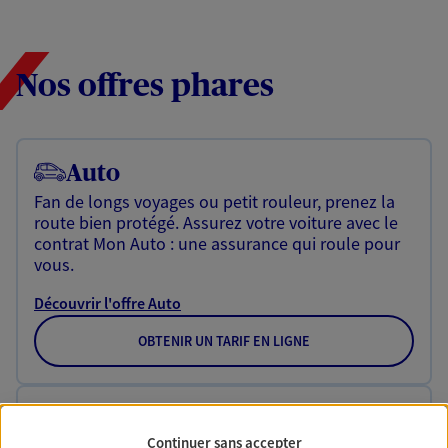
Nos offres phares
Auto
Fan de longs voyages ou petit rouleur, prenez la
route bien protégé. Assurez votre voiture avec le
contrat Mon Auto : une assurance qui roule pour
vous.
Découvrir l'offre Auto
OBTENIR UN TARIF EN LIGNE
Habitation
Continuer sans accepter