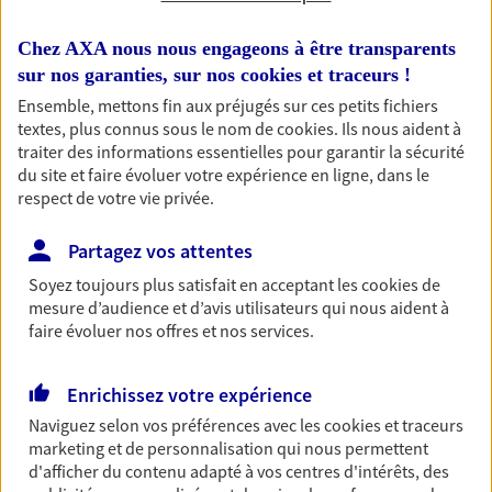
Votre logement est unique, comme vous. Le
contrat Ma Maison assure votre sérénité en
protégeant ce qui vous tient à coeur.
Chez AXA nous nous engageons à être transparents
sur nos garanties, sur nos
cookies et traceurs
!
Découvrir l'offre Habitation
Ensemble, mettons fin aux préjugés sur ces petits fichiers
textes, plus connus sous le nom de
cookies
. Ils nous aident à
OBTENIR UN TARIF EN LIGNE
traiter des informations essentielles pour garantir la sécurité
du site et faire évoluer votre expérience en ligne, dans le
respect de votre vie privée.
Garantie Accidents de la Vie
Bricoleuse, féru de jardinage, pâtissier en herbe
Partagez vos attentes
ou grande lectrice… personne n'est à l'abri d'un
Soyez toujours plus satisfait en acceptant les
cookies
de
accident du quotidien. Avec Ma Protection
mesure d’audience et d’avis utilisateurs qui nous aident à
Accident, protégez votre qualité de vie et vos
faire évoluer nos offres et nos services.
revenus.
Découvrir l'offre Garantie Accidents de la Vie
Enrichissez votre expérience
Naviguez selon vos préférences avec les
cookies et traceurs
OBTENIR UN TARIF EN LIGNE
marketing et de personnalisation qui nous permettent
d'afficher du contenu adapté à vos centres d'intérêts, des