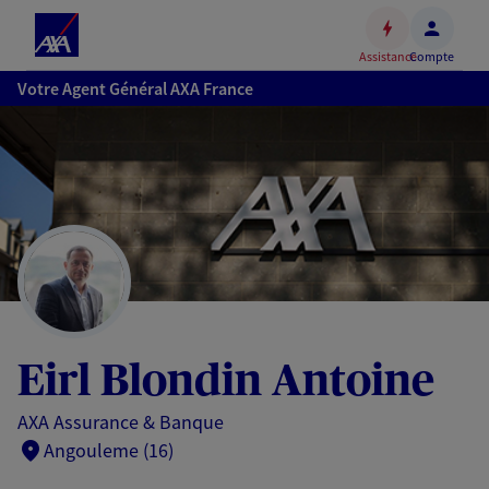
Espace
client
Assistance
Compte
Accéder
Votre Agent Général AXA France
au
contenu
principal
Accéder
au
pied
de
page
Eirl Blondin Antoine
AXA Assurance & Banque
Angouleme (16)