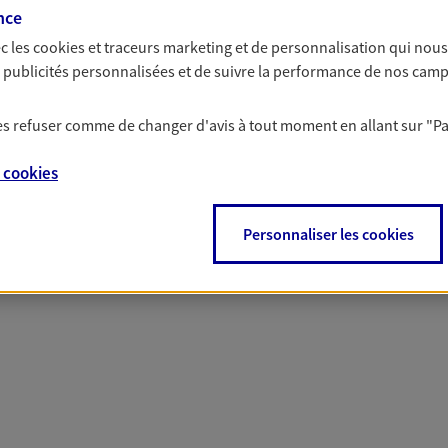
nce
c les
cookies et traceurs
marketing et de personnalisation qui nous
es publicités personnalisées et de suivre la performance de nos cam
 nos offres Assurance &
 les refuser comme de changer d'avis à tout moment en allant sur
"P
e
cookies
Personnaliser les cookies
PARTICULIERS
PRO & ENTREPRISES