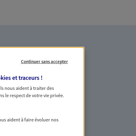
Continuer sans accepter
kies et traceurs
!
es professionnels et les
 Ils nous aident à traiter des
ns le respect de votre vie privée.
ommes des indépendants. Nous
des solutions cohérentes pour protéger
ollaborateurs... mais aussi vous-même et
ous aident à faire évoluer nos