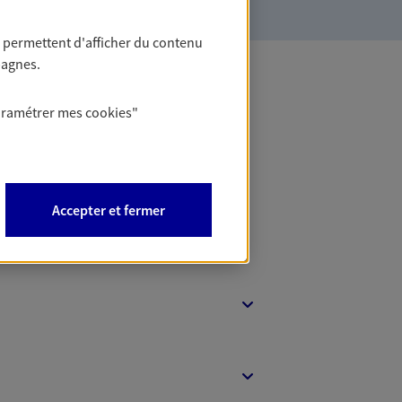
 permettent d'afficher du contenu
pagnes.
 Banque
aramétrer mes
cookies
"
Accepter et fermer