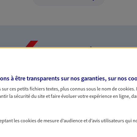
Nos expertises
s à être transparents sur nos garanties, sur nos
coo
dans la durée et la
Accompagner l
sur ces petits fichiers textes, plus connus sous le nom de
cookies
.
entreprises
tir la sécurité du site et faire évoluer votre expérience en ligne, da
rojets de vie tout au long de
Comme vous, nous s
us concevons notre métier : dans
bâtissons ensemble 
 C'est en apprenant à vous
votre activité, vos c
ceptant les
cookies
de mesure d’audience et d’avis utilisateurs qui n
s de meilleures solutions.
votre famille.