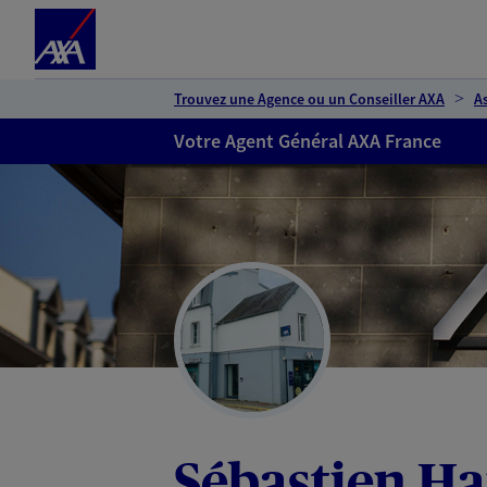
Espace client
Accéder au contenu principal
Accéder au pied de page
Trouvez une Agence ou un Conseiller AXA
A
Votre Agent Général AXA France
Sébastien H