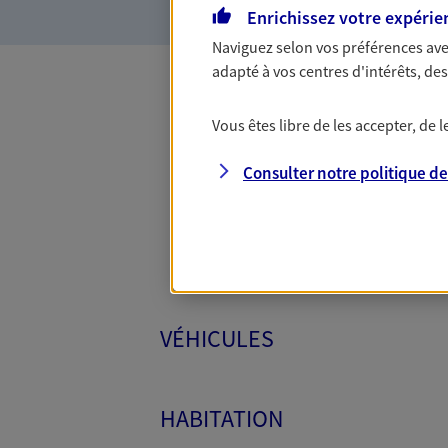
Enrichissez votre expérie
Naviguez selon vos préférences ave
adapté à vos centres d'intérêts, d
Toutes
Vous êtes libre de les accepter, de
Consulter notre politique d
VÉHICULES
HABITATION