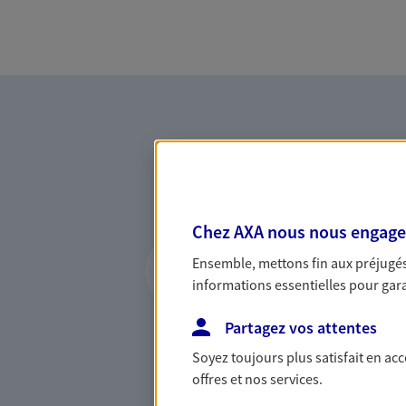
Chez AXA nous nous engageon
Vous accompagner 
Ensemble, mettons fin aux préjugés 
confiance
informations essentielles pour garan
Vous accompagner dans vos p
Partagez vos attentes
votre vie, c'est ainsi que no
la confiance et la proximité.
Soyez toujours plus satisfait en ac
connaître que nous proposon
offres et nos services.