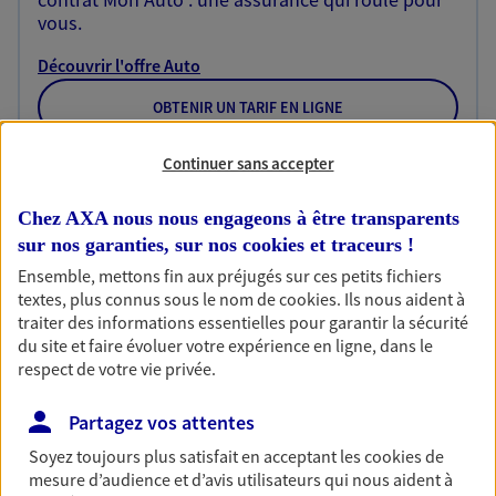
vous.
Découvrir l'offre Auto
OBTENIR UN TARIF EN LIGNE
Continuer sans accepter
Habitation
Chez AXA nous nous engageons à être transparents
Votre logement est unique, comme vous. Le
sur nos garanties, sur nos
cookies et traceurs
!
contrat Ma Maison assure votre sérénité en
protégeant ce qui vous tient à coeur.
Ensemble, mettons fin aux préjugés sur ces petits fichiers
textes, plus connus sous le nom de
cookies
. Ils nous aident à
Découvrir l'offre Habitation
traiter des informations essentielles pour garantir la sécurité
du site et faire évoluer votre expérience en ligne, dans le
OBTENIR UN TARIF EN LIGNE
respect de votre vie privée.
Partagez vos attentes
Garantie Accidents de la Vie
Soyez toujours plus satisfait en acceptant les
cookies
de
Bricoleuse, féru de jardinage, pâtissier en herbe
mesure d’audience et d’avis utilisateurs qui nous aident à