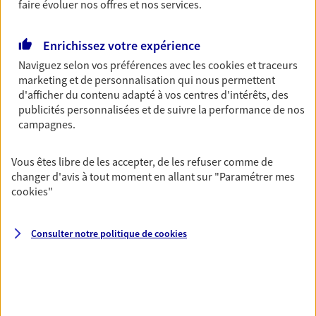
ou grande lectrice… personne n'est à l'abri d'un
faire évoluer nos offres et nos services.
accident du quotidien. Avec Ma Protection
Accident, protégez votre qualité de vie et vos
Enrichissez votre expérience
revenus.
Naviguez selon vos préférences avec les
cookies et traceurs
Découvrir l'offre Garantie Accidents de la Vie
marketing et de personnalisation qui nous permettent
d'afficher du contenu adapté à vos centres d'intérêts, des
OBTENIR UN TARIF EN LIGNE
publicités personnalisées et de suivre la performance de nos
campagnes.
Multirisque Entreprise
Vous êtes libre de les accepter, de les refuser comme de
Gagnez en simplicité et en sérénité avec votre
changer d'avis à tout moment en allant sur
"Paramétrer mes
assurance multirisque entreprise. Un contrat
cookies
"
unique pour protéger vos locaux, matériels pro,
équipements et stocks… sans oublier votre
Consulter notre politique de
cookies
responsabilité civile.
Découvrir l'offre Multirisque Entreprise
DEMANDER UN DEVIS