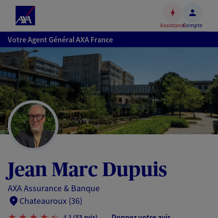
Espace
client
Assistance
Compte
Accéder
Votre Agent Général AXA France
au
contenu
principal
Accéder
au
pied
de
page
Jean Marc Dupuis
AXA Assurance & Banque
Chateauroux (36)
Donnez votre avis
4,3
(53 avis)