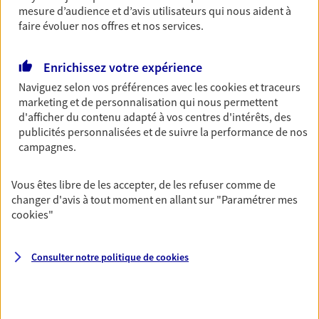
mesure d’audience et d’avis utilisateurs qui nous aident à
vous-même et votre famille.
faire évoluer nos offres et nos services.
Accompagner vos projets de
Enrichissez votre expérience
vie
Naviguez selon vos préférences avec les
cookies et traceurs
Achat immobilier, installation, départ à la retraite…
marketing et de personnalisation qui nous permettent
d'afficher du contenu adapté à vos centres d'intérêts, des
Autant de moments de vie qui nécessitent des solutions
publicités personnalisées et de suivre la performance de nos
d'assurance et d'épargne. Recevez un conseil d'expert
campagnes.
cohérent avec vos besoins
Vous êtes libre de les accepter, de les refuser comme de
Vous aider à constituer une
changer d'avis à tout moment en allant sur
"Paramétrer mes
cookies
"
épargne
De nombreuses solutions s'offrent à vous pour faire
Consulter notre politique de
cookies
fructifier votre épargne. Laquelle correspond à vos
objectifs ? Rien ne remplace les conseils d'un expert :
Assurance vie, PER, Livret… Faisons le point ensemble !