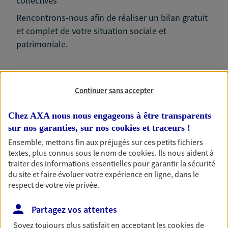
collectives
Rencontrons-nous afin de réaliser un bilan gratuit
et complet de votre situation sociale et
patrimoniale.
Continuer sans accepter
Nos expertises
Chez AXA nous nous engageons à être transparents
sur nos garanties, sur nos
cookies et traceurs
!
Ensemble, mettons fin aux préjugés sur ces petits fichiers
textes, plus connus sous le nom de
cookies
. Ils nous aident à
Accompagner les
traiter des informations essentielles pour garantir la sécurité
professionnels et les
du site et faire évoluer votre expérience en ligne, dans le
respect de votre vie privée.
entreprises
Comme vous, nous sommes des indépendants. Nous
Partagez vos attentes
bâtissons ensemble des solutions cohérentes pour
Soyez toujours plus satisfait en acceptant les
cookies
de
protéger votre activité, vos collaborateurs... mais aussi