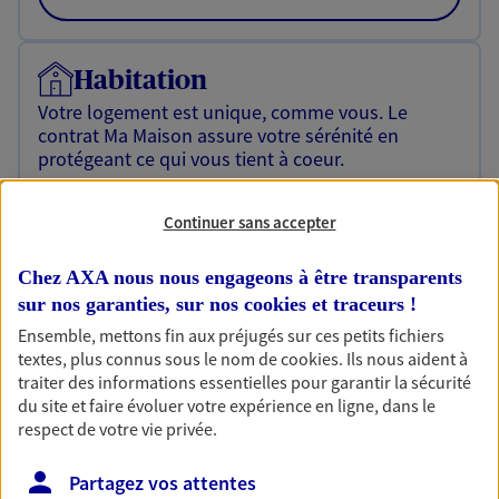
Habitation
Votre logement est unique, comme vous. Le
contrat Ma Maison assure votre sérénité en
protégeant ce qui vous tient à coeur.
Découvrir l'offre Habitation
Continuer sans accepter
OBTENIR UN TARIF EN LIGNE
Chez AXA nous nous engageons à être transparents
sur nos garanties, sur nos
cookies et traceurs
!
Garantie Accidents de la Vie
Ensemble, mettons fin aux préjugés sur ces petits fichiers
textes, plus connus sous le nom de
cookies
. Ils nous aident à
Bricoleuse, féru de jardinage, pâtissier en herbe
traiter des informations essentielles pour garantir la sécurité
ou grande lectrice… personne n'est à l'abri d'un
du site et faire évoluer votre expérience en ligne, dans le
accident du quotidien. Avec Ma Protection
respect de votre vie privée.
Accident, protégez votre qualité de vie et vos
revenus.
Partagez vos attentes