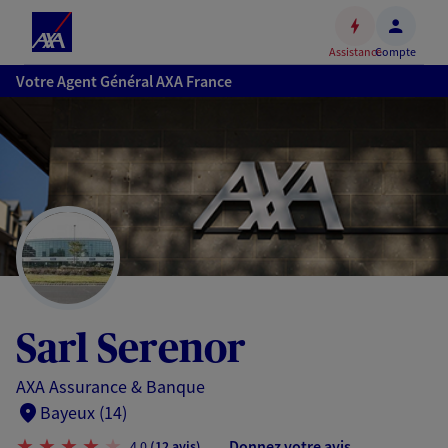
Espace
client
Assistance
Compte
Accéder
Votre Agent Général AXA France
au
contenu
principal
Accéder
au
pied
de
page
Sarl Serenor
AXA Assurance & Banque
Bayeux (14)
Donnez votre avis
4,0
(12 avis)