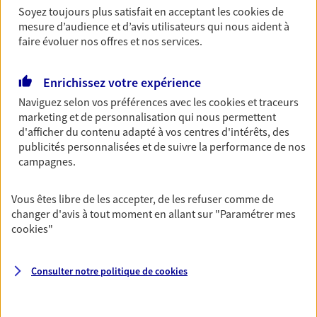
Découvrir l'offre Garantie Accidents de la Vie
Soyez toujours plus satisfait en acceptant les
cookies
de
mesure d’audience et d’avis utilisateurs qui nous aident à
OBTENIR UN TARIF EN LIGNE
faire évoluer nos offres et nos services.
Enrichissez votre expérience
Multirisque Entreprise
Naviguez selon vos préférences avec les
cookies et traceurs
Gagnez en simplicité et en sérénité avec votre
marketing et de personnalisation qui nous permettent
assurance multirisque entreprise. Un contrat
d'afficher du contenu adapté à vos centres d'intérêts, des
unique pour protéger vos locaux, matériels pro,
publicités personnalisées et de suivre la performance de nos
équipements et stocks… sans oublier votre
campagnes.
responsabilité civile.
Découvrir l'offre Multirisque Entreprise
Vous êtes libre de les accepter, de les refuser comme de
changer d'avis à tout moment en allant sur
"Paramétrer mes
DEMANDER UN DEVIS
cookies
"
Consulter notre politique de
cookies
VOIR TOUTES NOS OFFRES