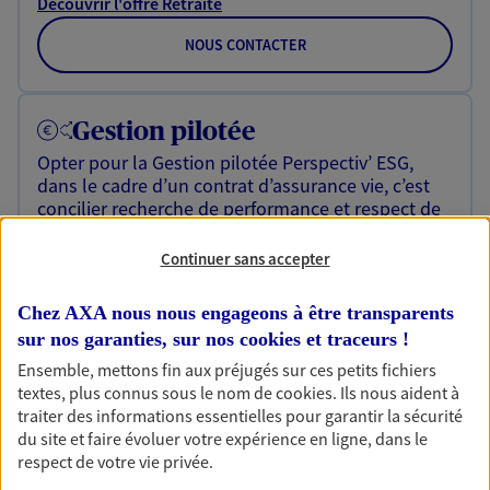
Découvrir l'offre Retraite
NOUS CONTACTER
Gestion pilotée
Opter pour la Gestion pilotée Perspectiv’ ESG,
dans le cadre d’un contrat d’assurance vie, c’est
concilier recherche de performance et respect de
critères ESG (Environnementaux, Sociaux et de
Gouvernance).
Continuer sans accepter
Découvrir l'offre Gestion pilotée
Chez AXA nous nous engageons à être transparents
NOUS CONTACTER
sur nos garanties, sur nos
cookies et traceurs
!
Ensemble, mettons fin aux préjugés sur ces petits fichiers
textes, plus connus sous le nom de
cookies
. Ils nous aident à
traiter des informations essentielles pour garantir la sécurité
Assurance décennale
du site et faire évoluer votre expérience en ligne, dans le
En tant que professionnel de la construction, vous
respect de votre vie privée.
êtes exposé à de nombreux risques. Bâtissez-vous