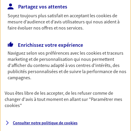
une protection solide.
Partagez vos attentes
Découvrir l'offre Assurance décennale
Soyez toujours plus satisfait en acceptant les
cookies
de
mesure d’audience et d’avis utilisateurs qui nous aident à
DEMANDER UN DEVIS
faire évoluer nos offres et nos services.
Enrichissez votre expérience
Multirisque Agricole
Naviguez selon vos préférences avec les
cookies et traceurs
Protégez votre entreprise en garantissant la
marketing et de personnalisation qui nous permettent
continuité de votre activité en cas de sinistre et
d'afficher du contenu adapté à vos centres d'intérêts, des
trouvez des solutions pour vos activités de
publicités personnalisées et de suivre la performance de nos
transformation et de diversification.
campagnes.
Découvrir l'offre Multirisque Agricole
Vous êtes libre de les accepter, de les refuser comme de
DEMANDER UN DEVIS
changer d'avis à tout moment en allant sur
"Paramétrer mes
cookies
"
VOIR TOUTES NOS OFFRES
Consulter notre politique de
cookies