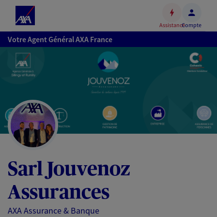
Espace
client
Assistance
Compte
Accéder
Votre Agent Général AXA France
au
contenu
principal
Accéder
au
pied
de
page
Sarl Jouvenoz
Assurances
AXA Assurance & Banque