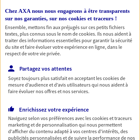
Nos expertises
Chez AXA nous nous engageons à être transparents
sur nos garanties, sur nos
cookies et traceurs
!
Ensemble, mettons fin aux préjugés sur ces petits fichiers
textes, plus connus sous le nom de
cookies
. Ils nous aident à
Accompagner les
traiter des informations essentielles pour garantir la sécurité
professionnels et les
du site et faire évoluer votre expérience en ligne, dans le
respect de votre vie privée.
entreprises
Comme vous, nous sommes des indépendants. Nous
Partagez vos attentes
bâtissons ensemble des solutions cohérentes pour
Soyez toujours plus satisfait en acceptant les
cookies
de
protéger votre activité, vos collaborateurs... mais aussi
mesure d’audience et d’avis utilisateurs qui nous aident à
vous-même et votre famille.
faire évoluer nos offres et nos services.
Accompagner vos projets de
Enrichissez votre expérience
vie
Naviguez selon vos préférences avec les
cookies et traceurs
Achat immobilier, installation, départ à la retraite…
marketing et de personnalisation qui nous permettent
d'afficher du contenu adapté à vos centres d'intérêts, des
Autant de moments de vie qui nécessitent des solutions
publicités personnalisées et de suivre la performance de nos
d'assurance et d'épargne. Recevez un conseil d'expert