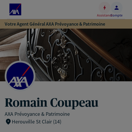
Espace
client
Assistance
Compte
Accéder
Votre Agent Général AXA Prévoyance & Patrimoine
au
contenu
principal
Accéder
au
pied
de
page
Romain Coupeau
AXA Prévoyance & Patrimoine
Herouville St Clair (14)