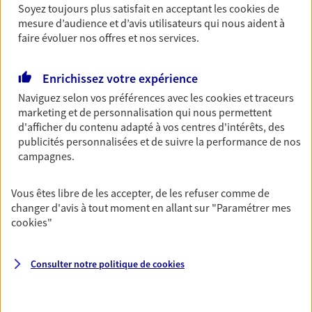
Découvrir l'offre Garantie Accidents de la Vie
Soyez toujours plus satisfait en acceptant les
cookies
de
mesure d’audience et d’avis utilisateurs qui nous aident à
OBTENIR UN TARIF EN LIGNE
faire évoluer nos offres et nos services.
Enrichissez votre expérience
Multirisque Entreprise
Naviguez selon vos préférences avec les
cookies et traceurs
Gagnez en simplicité et en sérénité avec votre
marketing et de personnalisation qui nous permettent
assurance multirisque entreprise. Un contrat
d'afficher du contenu adapté à vos centres d'intérêts, des
unique pour protéger vos locaux, matériels pro,
publicités personnalisées et de suivre la performance de nos
équipements et stocks… sans oublier votre
campagnes.
responsabilité civile.
Découvrir l'offre Multirisque Entreprise
Vous êtes libre de les accepter, de les refuser comme de
changer d'avis à tout moment en allant sur
"Paramétrer mes
DEMANDER UN DEVIS
cookies
"
Consulter notre politique de
cookies
VOIR TOUTES NOS OFFRES