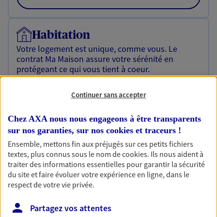
Habitation
Votre logement est unique, comme vous. Le
contrat Ma Maison assure votre sérénité en
protégeant ce qui vous tient à coeur.
Découvrir l'offre Habitation
Continuer sans accepter
OBTENIR UN TARIF EN LIGNE
Chez AXA nous nous engageons à être transparents
sur nos garanties, sur nos
cookies et traceurs
!
Garantie Accidents de la Vie
Ensemble, mettons fin aux préjugés sur ces petits fichiers
textes, plus connus sous le nom de
cookies
. Ils nous aident à
Bricoleuse, féru de jardinage, pâtissier en herbe
traiter des informations essentielles pour garantir la sécurité
ou grande lectrice… personne n'est à l'abri d'un
du site et faire évoluer votre expérience en ligne, dans le
accident du quotidien. Avec Ma Protection
respect de votre vie privée.
Accident, protégez votre qualité de vie et vos
revenus.
Partagez vos attentes