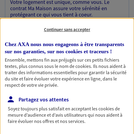
Votre logement est unique, comme vous. Le
contrat Ma Maison assure votre sérénité en
protégeant ce qui vous tient à coeur.
Découvrir l'offre Habitation
Continuer sans accepter
OBTENIR UN TARIF EN LIGNE
Chez AXA nous nous engageons à être transparents
sur nos garanties, sur nos
cookies et traceurs
!
Ensemble, mettons fin aux préjugés sur ces petits fichiers
Garantie Accidents de la Vie
textes, plus connus sous le nom de
cookies
. Ils nous aident à
Bricoleuse, féru de jardinage, pâtissier en herbe
traiter des informations essentielles pour garantir la sécurité
ou grande lectrice… personne n'est à l'abri d'un
du site et faire évoluer votre expérience en ligne, dans le
accident du quotidien. Avec Ma Protection
respect de votre vie privée.
Accident, protégez votre qualité de vie et vos
revenus.
Partagez vos attentes
Découvrir l'offre Garantie Accidents de la Vie
Soyez toujours plus satisfait en acceptant les
cookies
de
mesure d’audience et d’avis utilisateurs qui nous aident à
OBTENIR UN TARIF EN LIGNE
faire évoluer nos offres et nos services.