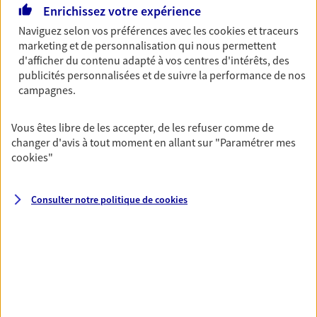
Enrichissez votre expérience
Multirisque Entreprise
Naviguez selon vos préférences avec les
cookies et traceurs
Gagnez en simplicité et en sérénité avec votre
marketing et de personnalisation qui nous permettent
assurance multirisque entreprise. Un contrat
d'afficher du contenu adapté à vos centres d'intérêts, des
unique pour protéger vos locaux, matériels pro,
publicités personnalisées et de suivre la performance de nos
équipements et stocks… sans oublier votre
campagnes.
responsabilité civile.
Découvrir l'offre Multirisque Entreprise
Vous êtes libre de les accepter, de les refuser comme de
changer d'avis à tout moment en allant sur
"Paramétrer mes
DEMANDER UN DEVIS
cookies
"
Consulter notre politique de
cookies
VOIR TOUTES NOS OFFRES
Nos expertises