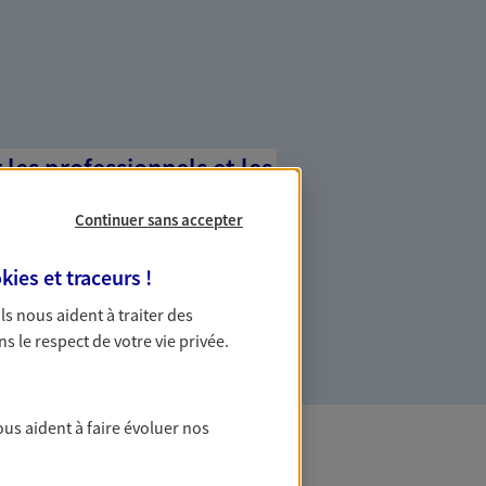
es professionnels et les
Continuer sans accepter
ommes des indépendants. Nous
des solutions cohérentes pour protéger
kies et traceurs
!
ollaborateurs... mais aussi vous-même et
 Ils nous aident à traiter des
ns le respect de votre vie privée.
ous aident à faire évoluer nos