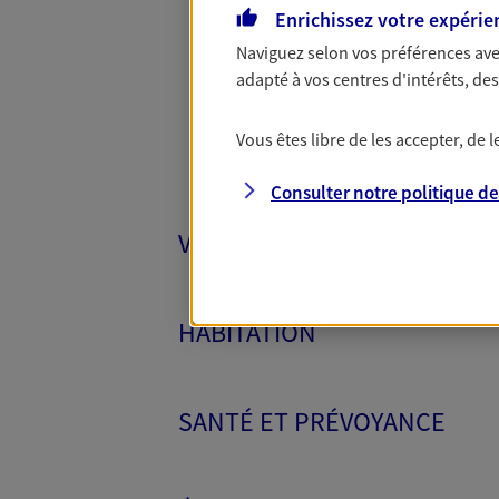
Toutes
Enrichissez votre expérie
Naviguez selon vos préférences ave
adapté à vos centres d'intérêts, d
Vous êtes libre de les accepter, de
Consulter notre politique d
VÉHICULES
HABITATION
SANTÉ ET PRÉVOYANCE