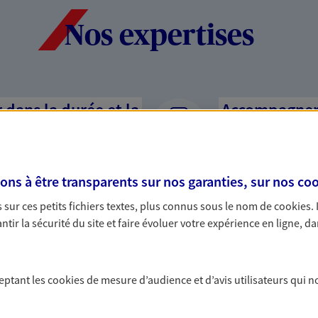
Nos expertises
dans la durée et la
Accompagner l
entreprises
rojets de vie tout au long de
Comme vous, nous s
us concevons notre métier : dans
bâtissons ensemble 
s à être transparents sur nos garanties, sur nos
coo
 C'est en apprenant à vous
votre activité, vos c
sur ces petits fichiers textes, plus connus sous le nom de
cookies
.
s de meilleures solutions.
votre famille.
tir la sécurité du site et faire évoluer votre expérience en ligne, da
ceptant les
cookies
de mesure d’audience et d’avis utilisateurs qui n