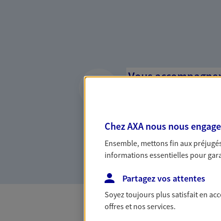
Vous accompagner 
confiance
Vous accompagner dans vos p
votre vie, c'est ainsi que no
Chez AXA nous nous engageon
la confiance et la proximité.
Ensemble, mettons fin aux préjugés 
connaître que nous proposon
informations essentielles pour garan
Partagez vos attentes
Soyez toujours plus satisfait en ac
offres et nos services.