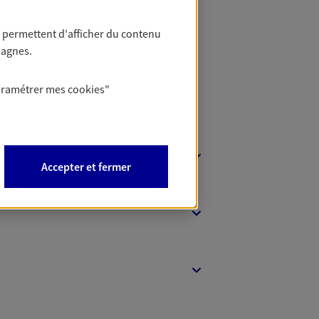
 Banque
 permettent d'afficher du contenu
pagnes.
aramétrer mes
cookies
"
Accepter et fermer