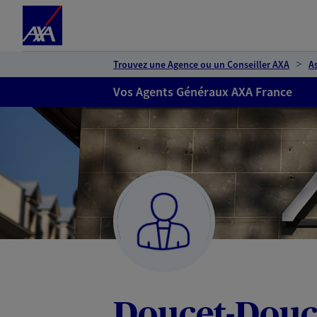
Espace client
Accéder au contenu principal
Accéder au pied de page
Trouvez une Agence ou un Conseiller AXA
A
Vos Agents Généraux AXA France
Doucet-Douc