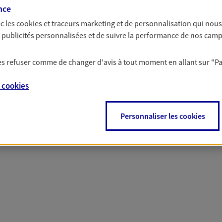
 nos offres Assurance &
nce
c les
cookies et traceurs
marketing et de personnalisation qui nous
es publicités personnalisées et de suivre la performance de nos cam
 les refuser comme de changer d'avis à tout moment en allant sur
"P
PARTICULIERS
PRO & ENTREPRISES
e
cookies
Personnaliser les cookies