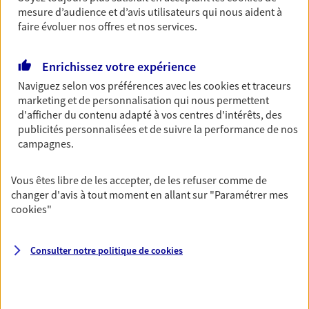
mesure d’audience et d’avis utilisateurs qui nous aident à
faire évoluer nos offres et nos services.
Multirisque Entreprise
Gagnez en simplicité et en sérénité avec votre
Enrichissez votre expérience
assurance multirisque entreprise. Un contrat
unique pour protéger vos locaux, matériels pro,
Naviguez selon vos préférences avec les
cookies et traceurs
équipements et stocks… sans oublier votre
marketing et de personnalisation qui nous permettent
responsabilité civile.
d'afficher du contenu adapté à vos centres d'intérêts, des
publicités personnalisées et de suivre la performance de nos
Découvrir l'offre Multirisque Entreprise
campagnes.
DEMANDER UN DEVIS
Vous êtes libre de les accepter, de les refuser comme de
changer d'avis à tout moment en allant sur
"Paramétrer mes
cookies
"
VOIR TOUTES NOS OFFRES
Consulter notre politique de
cookies