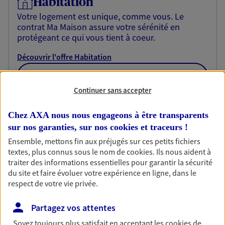
Habitation
Votre logement est unique, comme vous. Le
contrat Ma Maison assure votre sérénité en
protégeant ce qui vous tient à coeur.
Découvrir l'offre Habitation
OBTENIR UN TARIF EN LIGNE
Continuer sans accepter
Garantie Accidents de la Vie
Chez AXA nous nous engageons à être transparents
sur nos garanties, sur nos
cookies et traceurs
!
Bricoleuse, féru de jardinage, pâtissier en herbe
ou grande lectrice… personne n'est à l'abri d'un
Ensemble, mettons fin aux préjugés sur ces petits fichiers
accident du quotidien. Avec Ma Protection
textes, plus connus sous le nom de
cookies
. Ils nous aident à
Accident, protégez votre qualité de vie et vos
traiter des informations essentielles pour garantir la sécurité
revenus.
du site et faire évoluer votre expérience en ligne, dans le
respect de votre vie privée.
Découvrir l'offre Garantie Accidents de la Vie
Partagez vos attentes
OBTENIR UN TARIF EN LIGNE
Soyez toujours plus satisfait en acceptant les
cookies
de