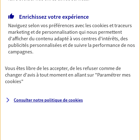
Découvrir l'offre Garantie Accidents de la Vie
OBTENIR UN TARIF EN LIGNE
Enrichissez votre expérience
Naviguez selon vos préférences avec les
cookies et traceurs
marketing et de personnalisation qui nous permettent
Multirisque Entreprise
d'afficher du contenu adapté à vos centres d'intérêts, des
publicités personnalisées et de suivre la performance de nos
Gagnez en simplicité et en sérénité avec votre
campagnes.
assurance multirisque entreprise. Un contrat
unique pour protéger vos locaux, matériels pro,
équipements et stocks… sans oublier votre
Vous êtes libre de les accepter, de les refuser comme de
responsabilité civile.
changer d'avis à tout moment en allant sur
"Paramétrer mes
cookies
"
Découvrir l'offre Multirisque Entreprise
DEMANDER UN DEVIS
Consulter notre politique de
cookies
VOIR TOUTES NOS OFFRES