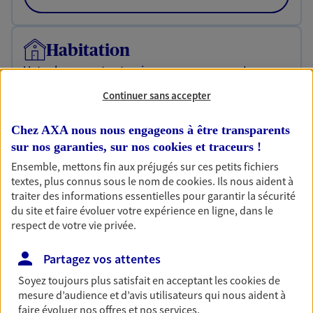
Habitation
Votre logement est unique, comme vous. Le
contrat Ma Maison assure votre sérénité en
Continuer sans accepter
protégeant ce qui vous tient à coeur.
Découvrir l'offre Habitation
Chez AXA nous nous engageons à être transparents
sur nos garanties, sur nos
cookies et traceurs
!
OBTENIR UN TARIF EN LIGNE
Ensemble, mettons fin aux préjugés sur ces petits fichiers
textes, plus connus sous le nom de
cookies
. Ils nous aident à
traiter des informations essentielles pour garantir la sécurité
Garantie Accidents de la Vie
du site et faire évoluer votre expérience en ligne, dans le
respect de votre vie privée.
Bricoleuse, féru de jardinage, pâtissier en herbe
ou grande lectrice… personne n'est à l'abri d'un
accident du quotidien. Avec Ma Protection
Partagez vos attentes
Accident, protégez votre qualité de vie et vos
Soyez toujours plus satisfait en acceptant les
cookies
de
revenus.
mesure d’audience et d’avis utilisateurs qui nous aident à
faire évoluer nos offres et nos services.