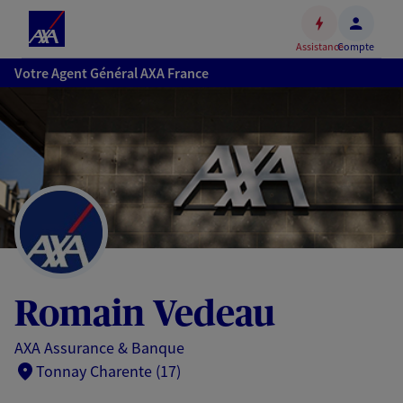
Espace
client
Assistance
Compte
Accéder
Votre Agent Général AXA France
au
contenu
principal
Accéder
au
pied
de
page
Romain Vedeau
AXA Assurance & Banque
Tonnay Charente (17)