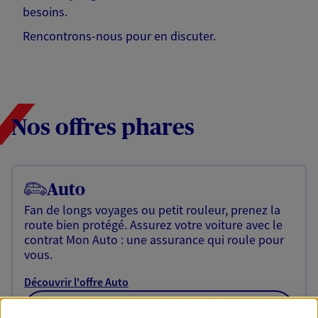
besoins.
Rencontrons-nous pour en discuter.
Nos offres phares
Auto
Fan de longs voyages ou petit rouleur, prenez la
route bien protégé. Assurez votre voiture avec le
contrat Mon Auto : une assurance qui roule pour
vous.
Découvrir l'offre Auto
OBTENIR UN TARIF EN LIGNE