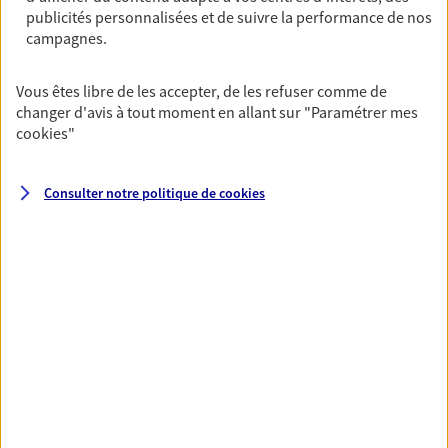
publicités personnalisées et de suivre la performance de nos
OBTENIR UN TARIF EN LIGNE
campagnes.
Vous êtes libre de les accepter, de les refuser comme de
Multirisque Entreprise
changer d'avis à tout moment en allant sur
"Paramétrer mes
cookies
"
Gagnez en simplicité et en sérénité avec votre
assurance multirisque entreprise. Un contrat
unique pour protéger vos locaux, matériels pro,
Consulter notre politique de
cookies
équipements et stocks… sans oublier votre
responsabilité civile.
Découvrir l'offre Multirisque Entreprise
DEMANDER UN DEVIS
VOIR TOUTES NOS OFFRES