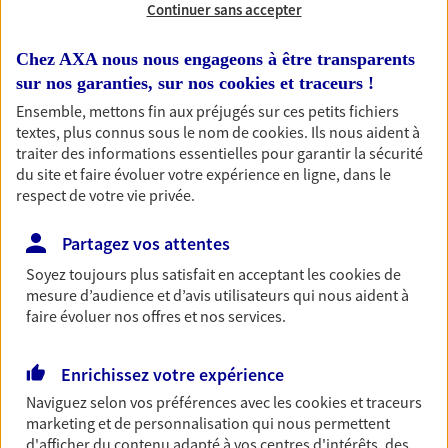
Continuer sans accepter
Chez AXA nous nous engageons à être transparents
Habitation
sur nos garanties, sur nos
cookies et traceurs
!
Votre logement est unique, comme vous. Le
Ensemble, mettons fin aux préjugés sur ces petits fichiers
contrat Ma Maison assure votre sérénité en
textes, plus connus sous le nom de
cookies
. Ils nous aident à
protégeant ce qui vous tient à coeur.
traiter des informations essentielles pour garantir la sécurité
du site et faire évoluer votre expérience en ligne, dans le
Découvrir l'offre Habitation
respect de votre vie privée.
OBTENIR UN TARIF EN LIGNE
Partagez vos attentes
Soyez toujours plus satisfait en acceptant les
cookies
de
Garantie Accidents de la Vie
mesure d’audience et d’avis utilisateurs qui nous aident à
faire évoluer nos offres et nos services.
Bricoleuse, féru de jardinage, pâtissier en herbe
ou grande lectrice… personne n'est à l'abri d'un
accident du quotidien. Avec Ma Protection
Enrichissez votre expérience
Accident, protégez votre qualité de vie et vos
Naviguez selon vos préférences avec les
cookies et traceurs
revenus.
marketing et de personnalisation qui nous permettent
Découvrir l'offre Garantie Accidents de la Vie
d'afficher du contenu adapté à vos centres d'intérêts, des