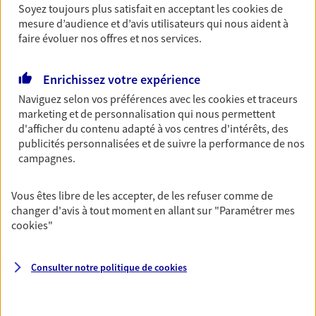
Couvrez vos dépenses de santé ainsi que celles de
Soyez toujours plus satisfait en acceptant les
cookies
de
votre famille avec la complémentaire santé qui
mesure d’audience et d’avis utilisateurs qui nous aident à
vous ressemble.
faire évoluer nos offres et nos services.
Découvrir l'offre Santé
Enrichissez votre expérience
NOUS CONTACTER
Naviguez selon vos préférences avec les
cookies et traceurs
marketing et de personnalisation qui nous permettent
d'afficher du contenu adapté à vos centres d'intérêts, des
Prévoyance
publicités personnalisées et de suivre la performance de nos
campagnes.
Pour un avenir serein, assurez-vous avec notre
contrat prévoyance. Préservez vos proches en cas
d'accident ou de maladie en optant pour les
Vous êtes libre de les accepter, de les refuser comme de
garanties incapacité temporaire totale de travail,
changer d'avis à tout moment en allant sur
"Paramétrer mes
invalidité ou de décès.
cookies
"
Découvrir l'offre Prévoyance
Consulter notre politique de
cookies
NOUS CONTACTER