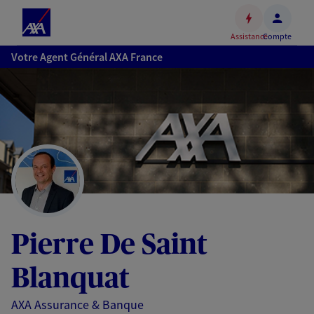
Espace
client
Assistance
Compte
Accéder
Votre Agent Général AXA France
au
contenu
principal
Accéder
au
pied
de
page
Pierre De Saint
Blanquat
AXA Assurance & Banque