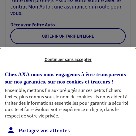
route bien protégé. Assurez votre voiture avec le
contrat Mon Auto : une assurance qui roule pour
vous.
Découvrir l'offre Auto
OBTENIR UN TARIF EN LIGNE
Continuer sans accepter
Habitation
Votre logement est unique, comme vous. Le
Chez AXA nous nous engageons à être transparents
contrat Ma Maison assure votre sérénité en
protégeant ce qui vous tient à coeur.
sur nos garanties, sur nos
cookies et traceurs
!
Ensemble, mettons fin aux préjugés sur ces petits fichiers
Découvrir l'offre Habitation
textes, plus connus sous le nom de
cookies
. Ils nous aident à
traiter des informations essentielles pour garantir la sécurité
OBTENIR UN TARIF EN LIGNE
du site et faire évoluer votre expérience en ligne, dans le
respect de votre vie privée.
Santé
Partagez vos attentes