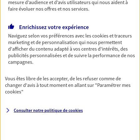
mesure d’audience et d’avis utilisateurs qui nous aident à
Gagnez en simplicité et en sérénité avec votre
faire évoluer nos offres et nos services.
assurance multirisque entreprise. Un contrat
unique pour protéger vos locaux, matériels pro,
équipements et stocks… sans oublier votre
Enrichissez votre expérience
responsabilité civile.
Naviguez selon vos préférences avec les
cookies et traceurs
marketing et de personnalisation qui nous permettent
Découvrir l'offre Multirisque Entreprise
d'afficher du contenu adapté à vos centres d'intérêts, des
publicités personnalisées et de suivre la performance de nos
DEMANDER UN DEVIS
campagnes.
Vous êtes libre de les accepter, de les refuser comme de
VOIR TOUTES NOS OFFRES
changer d'avis à tout moment en allant sur
"Paramétrer mes
cookies
"
Consulter notre politique de
cookies
Nos expertises