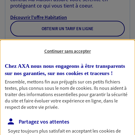
protégeant ce qui vous tient à coeur.
Découvrir l'offre Habitation
OBTENIR UN TARIF EN LIGNE
Continuer sans accepter
Garantie Accidents de la Vie
Bricoleuse, féru de jardinage, pâtissier en herbe
Chez AXA nous nous engageons à être transparents
ou grande lectrice… personne n'est à l'abri d'un
accident du quotidien. Avec Ma Protection
sur nos garanties, sur nos
cookies et traceurs
!
Accident, protégez votre qualité de vie et vos
Ensemble, mettons fin aux préjugés sur ces petits fichiers
revenus.
textes, plus connus sous le nom de
cookies
. Ils nous aident à
traiter des informations essentielles pour garantir la sécurité
Découvrir l'offre Garantie Accidents de la Vie
du site et faire évoluer votre expérience en ligne, dans le
respect de votre vie privée.
OBTENIR UN TARIF EN LIGNE
Partagez vos attentes
Soyez toujours plus satisfait en acceptant les
cookies
de
Multirisque Entreprise