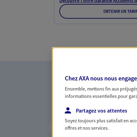
Découvrir l'offre Garantie Accidents d
OBTENIR UN TARI
Chez AXA nous nous engageon
Ensemble, mettons fin aux préjugés 
informations essentielles pour garan
Partagez vos attentes
Vous accompagner 
Soyez toujours plus satisfait en ac
confiance
offres et nos services.