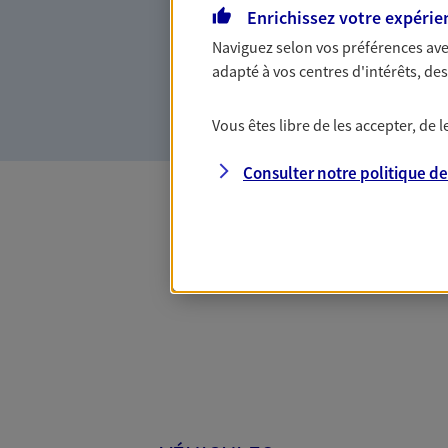
Vous accompagner dans vos p
Enrichissez votre expérie
votre vie, c'est ainsi que no
Naviguez selon vos préférences ave
la confiance et la proximité.
adapté à vos centres d'intérêts, d
connaître que nous proposon
Vous êtes libre de les accepter, de
Consulter notre politique d
Toutes