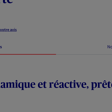
votre avis
s
No
mique et réactive, prêt