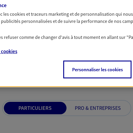
rojets de vie tout au long de
Comme vous, nous s
nce
us concevons notre métier : dans
bâtissons ensemble 
c les
cookies et traceurs
marketing et de personnalisation qui nous
 C'est en apprenant à vous
votre activité, vos c
es publicités personnalisées et de suivre la performance de nos cam
s de meilleures solutions.
votre famille.
 les refuser comme de changer d'avis à tout moment en allant sur
"P
e
cookies
Personnaliser les cookies
 nos offres Assurance &
PARTICULIERS
PRO & ENTREPRISES