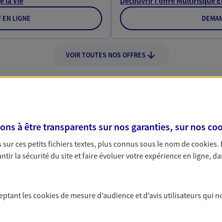
e la Vie
Découvrir l'offre Multirisque 
F EN LIGNE
DEMAN
VOIR TOUTES NOS OFFRES
s à être transparents sur nos garanties, sur nos
coo
Nos expertises
sur ces petits fichiers textes, plus connus sous le nom de
cookies
.
tir la sécurité du site et faire évoluer votre expérience en ligne, da
dans la durée et la
Accompagner l
ceptant les
cookies
de mesure d’audience et d’avis utilisateurs qui n
entreprises