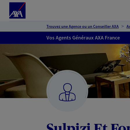
Espace client
Accéder au contenu principal
Accéder au pied de page
Trouvez une Agence ou un Conseiller AXA
A
Vos Agents Généraux AXA France
Sulpizi Et Fo