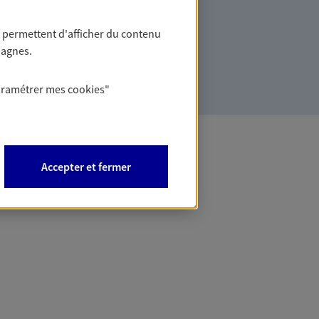
ommes des indépendants. Nous
des solutions cohérentes pour protéger
 permettent d'afficher du contenu
ollaborateurs... mais aussi vous-même et
pagnes.
aramétrer mes
cookies
"
Accepter et fermer
 Banque