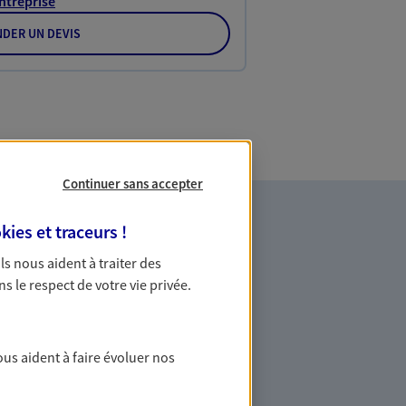
Entreprise
DER UN DEVIS
Continuer sans accepter
kies et traceurs
!
 Ils nous aident à traiter des
ns le respect de votre vie privée.
es professionnels et les
ous aident à faire évoluer nos