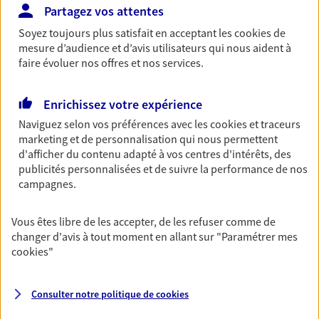
ou grande lectrice… personne n'est à l'abri d'un
Partagez vos attentes
accident du quotidien. Avec Ma Protection
Soyez toujours plus satisfait en acceptant les
cookies
de
Accident, protégez votre qualité de vie et vos
mesure d’audience et d’avis utilisateurs qui nous aident à
revenus.
faire évoluer nos offres et nos services.
Découvrir l'offre Garantie Accidents de la Vie
Enrichissez votre expérience
OBTENIR UN TARIF EN LIGNE
Naviguez selon vos préférences avec les
cookies et traceurs
marketing et de personnalisation qui nous permettent
d'afficher du contenu adapté à vos centres d'intérêts, des
Multirisque Entreprise
publicités personnalisées et de suivre la performance de nos
Gagnez en simplicité et en sérénité avec votre
campagnes.
assurance multirisque entreprise. Un contrat
unique pour protéger vos locaux, matériels pro,
Vous êtes libre de les accepter, de les refuser comme de
équipements et stocks… sans oublier votre
changer d'avis à tout moment en allant sur
"Paramétrer mes
responsabilité civile.
cookies
"
Découvrir l'offre Multirisque Entreprise
Consulter notre politique de
cookies
DEMANDER UN DEVIS