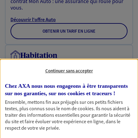
contrat Mon Auto : une assurance qui roule pour
vous.
Découvrir l'offre Auto
OBTENIR UN TARIF EN LIGNE
Habitation
Votre logement est unique, comme vous. Le
contrat Ma Maison assure votre sérénité en
Continuer sans accepter
protégeant ce qui vous tient à coeur.
Chez AXA nous nous engageons à être transparents
Découvrir l'offre Habitation
sur nos garanties, sur nos
cookies et traceurs
!
OBTENIR UN TARIF EN LIGNE
Ensemble, mettons fin aux préjugés sur ces petits fichiers
textes, plus connus sous le nom de
cookies
. Ils nous aident à
traiter des informations essentielles pour garantir la sécurité
du site et faire évoluer votre expérience en ligne, dans le
Garantie Accidents de la Vie
respect de votre vie privée.
Bricoleuse, féru de jardinage, pâtissier en herbe