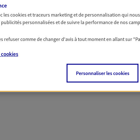
nce
c les
cookies et traceurs
marketing et de personnalisation qui nous
 nos offres Assurance &
es publicités personnalisées et de suivre la performance de nos cam
 les refuser comme de changer d'avis à tout moment en allant sur
"P
e
cookies
PARTICULIERS
PRO & ENTREPRISES
Personnaliser les cookies