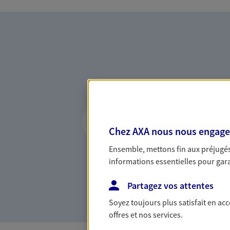
Vous accompagner 
confiance
Chez AXA nous nous engageon
Vous accompagner dans vos p
Ensemble, mettons fin aux préjugés 
votre vie, c'est ainsi que no
informations essentielles pour garan
la confiance et la proximité.
connaître que nous proposon
Partagez vos attentes
Soyez toujours plus satisfait en ac
offres et nos services.