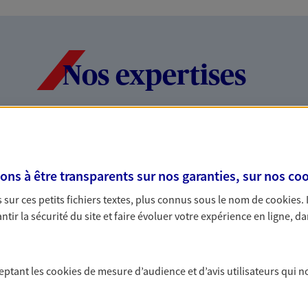
Nos expertises
dans la durée et la
Accompagner l
entreprises
s à être transparents sur nos garanties, sur nos
coo
rojets de vie tout au long de
Comme vous, nous s
sur ces petits fichiers textes, plus connus sous le nom de
cookies
.
us concevons notre métier : dans
bâtissons ensemble 
tir la sécurité du site et faire évoluer votre expérience en ligne, da
 C'est en apprenant à vous
votre activité, vos c
s de meilleures solutions.
votre famille.
ceptant les
cookies
de mesure d’audience et d’avis utilisateurs qui n