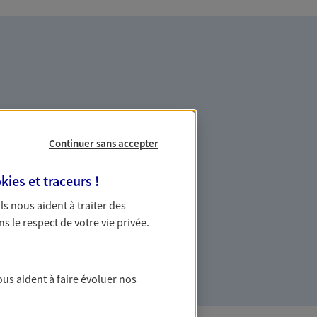
Continuer sans accepter
es professionnels et les
kies et traceurs
!
ommes des indépendants. Nous
 Ils nous aident à traiter des
des solutions cohérentes pour protéger
ns le respect de votre vie privée.
ollaborateurs... mais aussi vous-même et
ous aident à faire évoluer nos