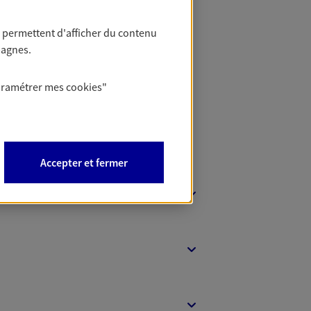
 permettent d'afficher du contenu
 Banque
pagnes.
aramétrer mes
cookies
"
Accepter et fermer