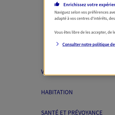
Enrichissez votre expérie
Naviguez selon vos préférences ave
Toutes
adapté à vos centres d'intérêts, d
Vous êtes libre de les accepter, de
Consulter notre politique d
VÉHICULES
HABITATION
SANTÉ ET PRÉVOYANCE