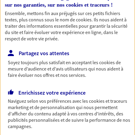
sur nos garanties, sur nos
cookies et traceurs
!
Ensemble, mettons fin aux préjugés sur ces petits fichiers
Accompagner vos projets de
textes, plus connus sous le nom de
cookies
. Ils nous aident à
vie
traiter des informations essentielles pour garantir la sécurité
du site et faire évoluer votre expérience en ligne, dans le
Achat immobilier, installation, départ à la retraite…
respect de votre vie privée.
Autant de moments de vie qui nécessitent des solutions
d'assurance et d'épargne. Recevez un conseil d'expert
Partagez vos attentes
cohérent avec vos besoins
Soyez toujours plus satisfait en acceptant les
cookies
de
mesure d’audience et d’avis utilisateurs qui nous aident à
Vous aider à constituer une
faire évoluer nos offres et nos services.
épargne
Enrichissez votre expérience
De nombreuses solutions s'offrent à vous pour faire
fructifier votre épargne. Laquelle correspond à vos
Naviguez selon vos préférences avec les
cookies et traceurs
objectifs ? Rien ne remplace les conseils d'un expert :
marketing et de personnalisation qui nous permettent
d'afficher du contenu adapté à vos centres d'intérêts, des
Assurance vie, PER, Livret… Faisons le point ensemble !
publicités personnalisées et de suivre la performance de nos
campagnes.
Préparer votre avenir