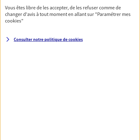
Vous êtes libre de les accepter, de les refuser comme de
Anticipez les imprévus et sécurisez votre futur grâce à
changer d'avis à tout moment en allant sur
"Paramétrer mes
nos différentes solutions. Nous vous accompagnons
cookies
"
dans vos projets de vie en privilégiant une relation de
confiance et de proximité.
Consulter notre politique de
cookies
Toutes nos solutions
Prévoyance & Patrimoine
PARTICULIERS
PRO & ENTREPRISES
SANTÉ ET PRÉVOYANCE