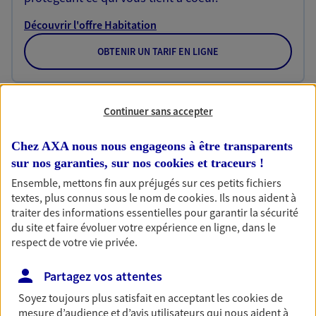
Découvrir l'offre Habitation
OBTENIR UN TARIF EN LIGNE
Garantie Accidents de la Vie
Continuer sans accepter
Bricoleuse, féru de jardinage, pâtissier en herbe
ou grande lectrice… personne n'est à l'abri d'un
Chez AXA nous nous engageons à être transparents
accident du quotidien. Avec Ma Protection
sur nos garanties, sur nos
cookies et traceurs
!
Accident, protégez votre qualité de vie et vos
Ensemble, mettons fin aux préjugés sur ces petits fichiers
revenus.
textes, plus connus sous le nom de
cookies
. Ils nous aident à
traiter des informations essentielles pour garantir la sécurité
Découvrir l'offre Garantie Accidents de la Vie
du site et faire évoluer votre expérience en ligne, dans le
OBTENIR UN TARIF EN LIGNE
respect de votre vie privée.
Partagez vos attentes
Multirisque Entreprise
Soyez toujours plus satisfait en acceptant les
cookies
de
mesure d’audience et d’avis utilisateurs qui nous aident à