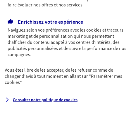
Gagnez en simplicité et en sérénité avec votre
faire évoluer nos offres et nos services.
assurance multirisque entreprise. Un contrat
unique pour protéger vos locaux, matériels pro,
équipements et stocks… sans oublier votre
Enrichissez votre expérience
responsabilité civile.
Naviguez selon vos préférences avec les
cookies et traceurs
marketing et de personnalisation qui nous permettent
Découvrir l'offre Multirisque Entreprise
d'afficher du contenu adapté à vos centres d'intérêts, des
DEMANDER UN DEVIS
publicités personnalisées et de suivre la performance de nos
campagnes.
Vous êtes libre de les accepter, de les refuser comme de
VOIR TOUTES NOS OFFRES
changer d'avis à tout moment en allant sur
"Paramétrer mes
cookies
"
Consulter notre politique de
cookies
Nos expertises