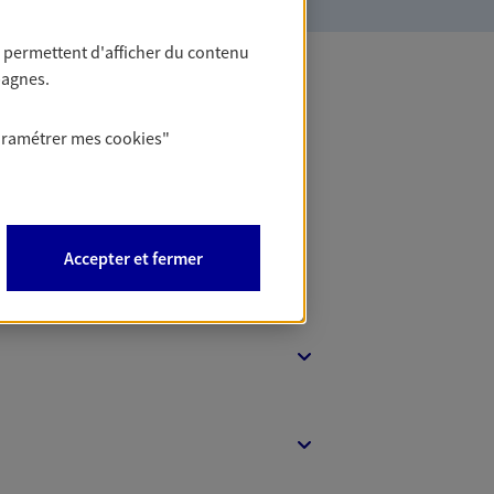
 permettent d'afficher du contenu
pagnes.
 Banque
aramétrer mes
cookies
"
Accepter et fermer