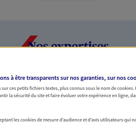
Nos expertises
dans la durée et la
Accompagner l
s à être transparents sur nos garanties, sur nos
coo
entreprises
sur ces petits fichiers textes, plus connus sous le nom de
cookies
.
tir la sécurité du site et faire évoluer votre expérience en ligne, da
rojets de vie tout au long de
Comme vous, nous s
us concevons notre métier : dans
bâtissons ensemble 
 C'est en apprenant à vous
votre activité, vos c
ceptant les
cookies
de mesure d’audience et d’avis utilisateurs qui n
s de meilleures solutions.
votre famille.