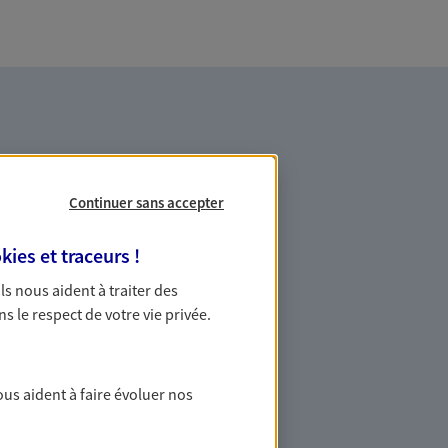
Continuer sans accepter
es professionnels et les
kies et traceurs
!
 Ils nous aident à traiter des
ns le respect de votre vie privée.
ommes des indépendants. Nous
des solutions cohérentes pour protéger
ollaborateurs... mais aussi vous-même et
ous aident à faire évoluer nos