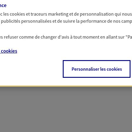
nce
c les
cookies et traceurs
marketing et de personnalisation qui nous
es publicités personnalisées et de suivre la performance de nos cam
 nos offres Assurance &
 les refuser comme de changer d'avis à tout moment en allant sur
"P
e
cookies
PARTICULIERS
PRO & ENTREPRISES
Personnaliser les cookies