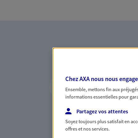
Vous accompagner 
Chez AXA nous nous engageon
confiance
Ensemble, mettons fin aux préjugés 
informations essentielles pour garan
Vous accompagner dans vos p
votre vie, c'est ainsi que no
Partagez vos attentes
la confiance et la proximité.
Soyez toujours plus satisfait en ac
connaître que nous proposon
offres et nos services.