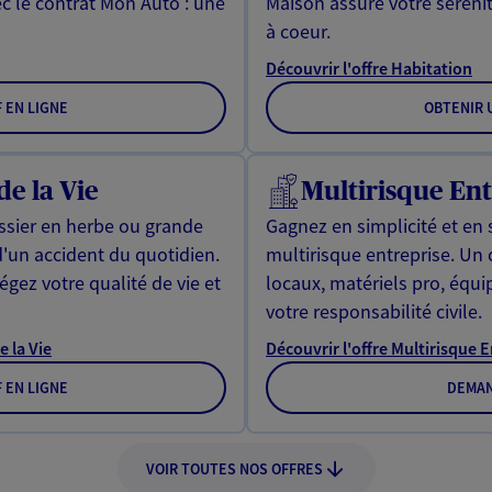
ec le contrat Mon Auto : une
Maison assure votre sérénit
à coeur.
Découvrir l'offre Habitation
F EN LIGNE
OBTENIR U
de la Vie
Multirisque Ent
issier en herbe ou grande
Gagnez en simplicité et en 
d'un accident du quotidien.
multirisque entreprise. Un
gez votre qualité de vie et
locaux, matériels pro, équ
votre responsabilité civile.
e la Vie
Découvrir l'offre Multirisque 
F EN LIGNE
DEMAN
VOIR TOUTES NOS OFFRES