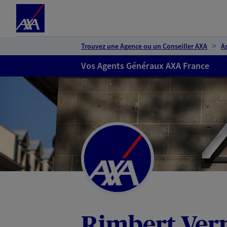
Espace client
Accéder au contenu principal
Accéder au pied de page
Trouvez une Agence ou un Conseiller AXA
A
Vos Agents Généraux AXA France
Rimbert Vern