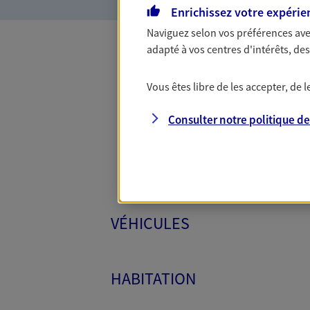
Enrichissez votre expérie
Naviguez selon vos préférences ave
adapté à vos centres d'intérêts, d
Toutes
Vous êtes libre de les accepter, de
Consulter notre politique d
VÉHICULES
HABITATION