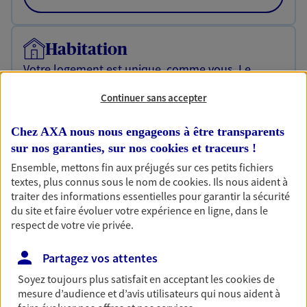
Habitation
Votre logement est unique, comme vous. Le
contrat Ma Maison assure votre sérénité en
protégeant ce qui vous tient à coeur.
Continuer sans accepter
Découvrir l'offre Habitation
Chez AXA nous nous engageons à être transparents
sur nos garanties, sur nos
cookies et traceurs
!
OBTENIR UN TARIF EN LIGNE
Ensemble, mettons fin aux préjugés sur ces petits fichiers
textes, plus connus sous le nom de
cookies
. Ils nous aident à
traiter des informations essentielles pour garantir la sécurité
Garantie Accidents de la Vie
du site et faire évoluer votre expérience en ligne, dans le
Bricoleuse, féru de jardinage, pâtissier en herbe
respect de votre vie privée.
ou grande lectrice… personne n'est à l'abri d'un
accident du quotidien. Avec Ma Protection
Partagez vos attentes
Accident, protégez votre qualité de vie et vos
Soyez toujours plus satisfait en acceptant les
cookies
de
revenus.
mesure d’audience et d’avis utilisateurs qui nous aident à