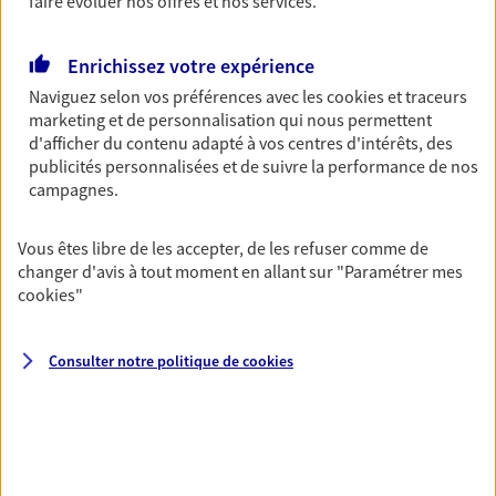
Découvrir l'offre Garantie Accidents de la Vie
faire évoluer nos offres et nos services.
OBTENIR UN TARIF EN LIGNE
Enrichissez votre expérience
Naviguez selon vos préférences avec les
cookies et traceurs
marketing et de personnalisation qui nous permettent
Multirisque Entreprise
d'afficher du contenu adapté à vos centres d'intérêts, des
Gagnez en simplicité et en sérénité avec votre
publicités personnalisées et de suivre la performance de nos
assurance multirisque entreprise. Un contrat
campagnes.
unique pour protéger vos locaux, matériels pro,
équipements et stocks… sans oublier votre
Vous êtes libre de les accepter, de les refuser comme de
responsabilité civile.
changer d'avis à tout moment en allant sur
"Paramétrer mes
cookies
"
Découvrir l'offre Multirisque Entreprise
DEMANDER UN DEVIS
Consulter notre politique de
cookies
VOIR TOUTES NOS OFFRES