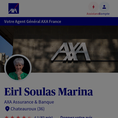
Espace
client
Assistance
Compte
Accéder
Votre Agent Général AXA France
au
contenu
principal
Accéder
au
pied
de
page
Eirl Soulas Marina
AXA Assurance & Banque
Chateauroux (36)
Donnez votre avis
4,3
(82 avis)