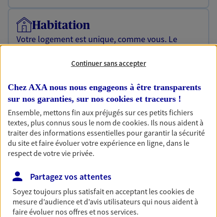
Habitation
Votre logement est unique, comme vous. Le
contrat Ma Maison assure votre sérénité en
protégeant ce qui vous tient à coeur.
Continuer sans accepter
Découvrir l'offre Habitation
Chez AXA nous nous engageons à être transparents
OBTENIR UN TARIF EN LIGNE
sur nos garanties, sur nos
cookies et traceurs
!
Ensemble, mettons fin aux préjugés sur ces petits fichiers
textes, plus connus sous le nom de
cookies
. Ils nous aident à
traiter des informations essentielles pour garantir la sécurité
Garantie Accidents de la Vie
du site et faire évoluer votre expérience en ligne, dans le
Bricoleuse, féru de jardinage, pâtissier en herbe
respect de votre vie privée.
ou grande lectrice… personne n'est à l'abri d'un
accident du quotidien. Avec Ma Protection
Partagez vos attentes
Accident, protégez votre qualité de vie et vos
revenus.
Soyez toujours plus satisfait en acceptant les
cookies
de
mesure d’audience et d’avis utilisateurs qui nous aident à
Découvrir l'offre Garantie Accidents de la Vie
faire évoluer nos offres et nos services.