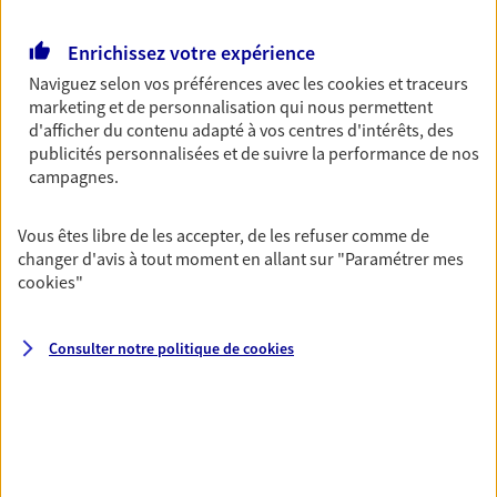
OBTENIR UN TARIF EN LIGNE
Enrichissez votre expérience
Naviguez selon vos préférences avec les
cookies et traceurs
marketing et de personnalisation qui nous permettent
Multirisque Entreprise
d'afficher du contenu adapté à vos centres d'intérêts, des
Gagnez en simplicité et en sérénité avec votre
publicités personnalisées et de suivre la performance de nos
assurance multirisque entreprise. Un contrat
campagnes.
unique pour protéger vos locaux, matériels pro,
équipements et stocks… sans oublier votre
responsabilité civile.
Vous êtes libre de les accepter, de les refuser comme de
changer d'avis à tout moment en allant sur
"Paramétrer mes
Découvrir l'offre Multirisque Entreprise
cookies
"
DEMANDER UN DEVIS
Consulter notre politique de
cookies
VOIR TOUTES NOS OFFRES