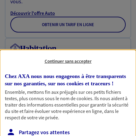
vous.
Découvrir l'offre Auto
OBTENIR UN TARIF EN LIGNE
Habitation
Votre logement est unique, comme vous. Le
Continuer sans accepter
contrat Ma Maison assure votre sérénité en
protégeant ce qui vous tient à coeur.
Chez AXA nous nous engageons à être transparents
Découvrir l'offre Habitation
sur nos garanties, sur nos
cookies et traceurs
!
Ensemble, mettons fin aux préjugés sur ces petits fichiers
OBTENIR UN TARIF EN LIGNE
textes, plus connus sous le nom de
cookies
. Ils nous aident à
traiter des informations essentielles pour garantir la sécurité
du site et faire évoluer votre expérience en ligne, dans le
Garantie Accidents de la Vie
respect de votre vie privée.
Bricoleuse, féru de jardinage, pâtissier en herbe
ou grande lectrice… personne n'est à l'abri d'un
Partagez vos attentes