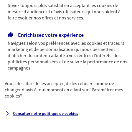
accident du quotidien. Avec Ma Protection
Soyez toujours plus satisfait en acceptant les
cookies
de
Accident, protégez votre qualité de vie et vos
mesure d’audience et d’avis utilisateurs qui nous aident à
revenus.
faire évoluer nos offres et nos services.
Découvrir l'offre Garantie Accidents de la Vie
Enrichissez votre expérience
OBTENIR UN TARIF EN LIGNE
Naviguez selon vos préférences avec les
cookies et traceurs
marketing et de personnalisation qui nous permettent
d'afficher du contenu adapté à vos centres d'intérêts, des
Multirisque Entreprise
publicités personnalisées et de suivre la performance de nos
campagnes.
Gagnez en simplicité et en sérénité avec votre
assurance multirisque entreprise. Un contrat
unique pour protéger vos locaux, matériels pro,
Vous êtes libre de les accepter, de les refuser comme de
équipements et stocks… sans oublier votre
changer d'avis à tout moment en allant sur
"Paramétrer mes
responsabilité civile.
cookies
"
Découvrir l'offre Multirisque Entreprise
Consulter notre politique de
cookies
DEMANDER UN DEVIS